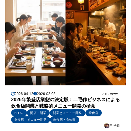
2026-04-12
2026-02-03
2,112 views
2026年繁盛店業態の決定版：二毛作ビジネスによる
飲食店開業と戦略的メニュー開発の極意
BLOG
開店・開業
開業とメニュー開発
飲食店
飲食店 メニュー開発
飲食店・食物販
門 浩司