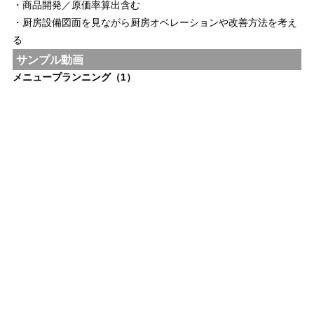
・商品開発／原価率算出含む
・厨房設備図面を見ながら厨房オベレーションや改善方法を考え
る
サンプル動画
メニュープランニング（1）