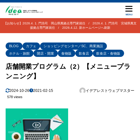
MENU
【お知らせ】2026.4. 1. 門浩司 岡山県萬拠点専門家就任 / 2026.4. 1. 門浩司 宮城県萬支
援拠点専門家就任 / 2026.4.12. 新ホームページへ刷新
BLOG
カフェ
ショッピングセンター／SC、商業施設
ホテル・旅館
開店・開業
食物販
飲食店
飲食店・食物販
店舗開業プログラム（2）【メニュープラ
ンニング】
2024-10-26
2021-02-15
イデアレストウェブマスター
578 views