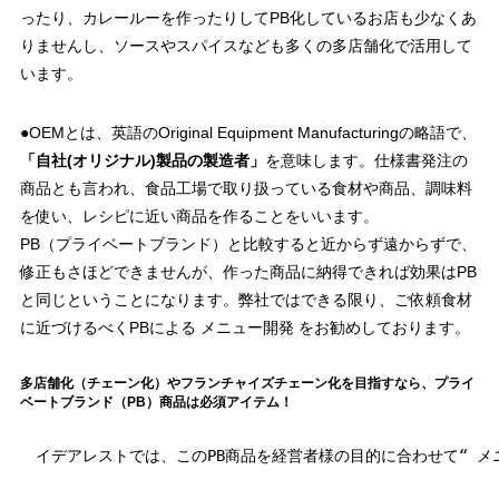
ったり、カレールーを作ったりしてPB化しているお店も少なくあ
りませんし、ソースやスパイスなども多くの多店舗化で活用して
います。
●OEMとは、英語のOriginal Equipment Manufacturingの略語で、
「自社(オリジナル)製品の製造者」
を意味します。仕様書発注の
商品とも言われ、食品工場で取り扱っている食材や商品、調味料
を使い、レシピに近い商品を作ることをいいます。
PB（プライベートブランド）と比較すると近からず遠からずで、
修正もさほどできませんが、作った商品に納得できれば効果はPB
と同じということになります。弊社ではできる限り、ご依頼食材
に近づけるべくPBによる メニュー開発 をお勧めしております。
多店舗化（チェーン化）やフランチャイズチェーン化を目指すなら、プライ
ベートブランド（PB）商品は必須アイテム！
　イデアレストでは、このPB商品を経営者様の目的に合わせて“ 