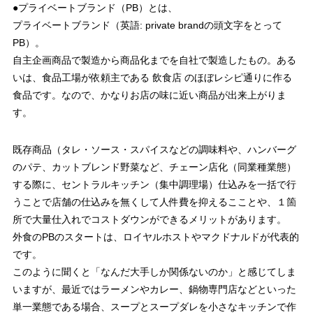
●プライベートブランド（PB）とは、
プライベートブランド
（英語: private brandの頭文字をとって
PB）。
自主企画商品で製造から商品化までを自社で製造したもの。ある
いは、食品工場が依頼主である 飲食店 のほぼレシピ通りに作る
食品です。なので、かなりお店の味に近い商品が出来上がりま
す。
既存商品（タレ・ソース・スパイスなどの調味料や、ハンバーグ
のパテ、カットブレンド野菜など、チェーン店化（同業種業態）
する際に、セントラルキッチン（集中調理場）仕込みを一括で行
うことで店舗の仕込みを無くして人件費を抑えるこことや、１箇
所で大量仕入れでコストダウンができるメリットがあります。
外食のPBのスタートは、ロイヤルホストやマクドナルドが代表的
です。
このように聞くと「なんだ大手しか関係ないのか」と感じてしま
いますが、最近ではラーメンやカレー、鍋物専門店などといった
単一業態である場合、スープとスープダレを小さなキッチンで作