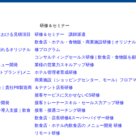
研修＆セミナー
における見積項目
研修＆セミナー 講師派遣
飲食店・ホテル・食物販・商業施設研修 | オリジナ
売れるオリジナル
修プログラム
コンサルティングセールス研修 | 飲食店・食物販を
ニュー開発
業様の営業力スキルアップ研修
トブランド)メニ
ホテル管理者育成研修
商業施設（ショッピングセンター、モール）フロア
｜貴社PB製造商
＆テナント店長研修
接客サービスに欠かせないCS研修
ー開発
接客トレーナースキル・セールス力アップ研修
ー導入支援｜飲食
接客・接遇コーチング研修
飲食店・店長研修&スーパーバイザー研修
飲食店・ホテル内飲食店の メニュー開発 研修
リモート研修