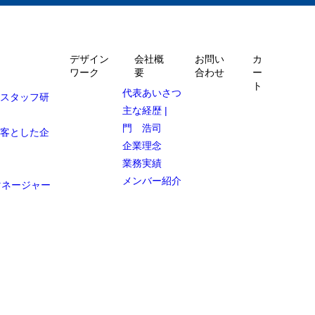
デザイン
会社概
お問い
カ
ワーク
要
合わせ
ー
ト
代表あいさつ
ルスタッフ研
主な経歴 |
門 浩司
顧客とした企
企業理念
業務実績
メンバー紹介
マネージャー