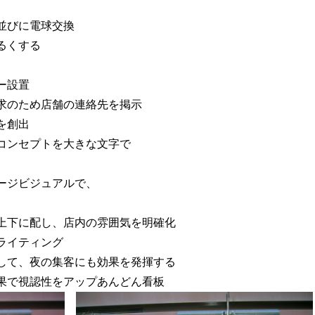
並びに電球交換
るくする
ー設置
のため店舗の連絡先を掲示
を創出
ンセプトを大きな文字で
ジビジュアルで、
下に配し、店内の雰囲気を明確化
ライティング
て、夜の集客にも効果を発揮する
で視認性をアップあんどん看板