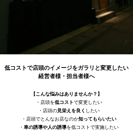
低コストで店頭のイメージをガラリと変更したい
経営者様・担当者様へ
【こんな悩みはありませんか？】
・店頭を
低コスト
で変更したい
・店頭の
見栄えを良く
したい
・店頭でとんなお店なのか
知ってもらいたい
・
車の誘導や人の誘導
を低コストで実施したい