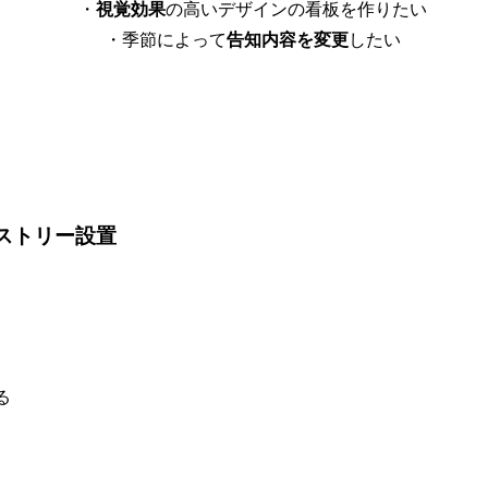
・
視覚効果
の高いデザインの看板を作りたい
・季節によって
告知内容を変更
したい
ストリー設置
、
る