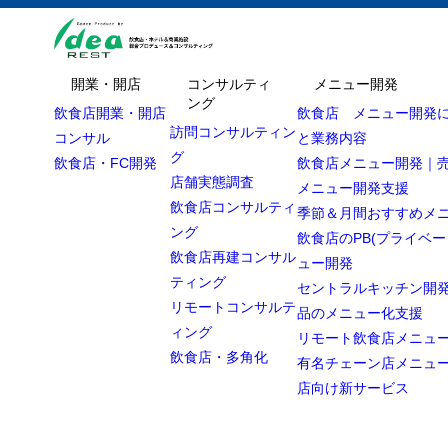
開業・開店
コンサルティ
メニュー開発
ング
飲食店開業・開店
飲食店 メニュー開発
訪問コンサルティン
コンサル
と業務内容
グ
飲食店・FC開発
飲食店メニュー開発｜
店舗実態調査
メニュー開発支援
飲食店コンサルティ
季節＆月間おすすめメ
ング
飲食店のPB(プライベー
飲食店再建コンサル
ュー開発
ティング
セントラルキッチン開発
リモートコンサルテ
品のメニュー化支援
ィング
リモート飲食店メニュ
飲食店・多角化
有名チェーン店メニュ
店向け新サービス