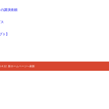
ドの講演依頼
ビス
プト】
.4.12. 新ホームページへ刷新