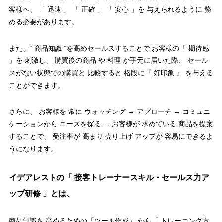
客様へ、 「 迅速 」 「 正確 」 「 安心 」を 与えられるように 務
める必要があります。
また、“ 商品知識 ”を高めセールスすることで お客様の「 期待感
」を 刺激し、 購買後の商品 や 料理 が手元に届いた際、 セール
スがない状態での購買と 比較すると 格段に『 好印象 』 を与える
ことができます。
さらに、 お客様を 常に ウォッチング → アプローチ → コミュニ
ケーションから ニーズを探る → お客様が 求めている 商品を提案
することで、 受注率が 高まり 売り上げ アップが 容易にできるよ
うになります。
イデアレストの「
接客トレーナースキル・セールス力ア
ップ研修 」とは、
商品知識を 高めるための「ツール作成」 から「 トレーニング方