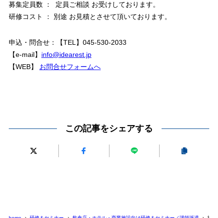
募集定員数 ： 定員ご相談 お受けしております。
研修コスト ： 別途 お見積とさせて頂いております。
申込・問合せ：【TEL】045-530-2033
【e-mail】
info@idearest.jp
【WEB】
お問合せフォームへ
この記事をシェアする
home
研修＆セミナー
飲食店・ホテル・商業施設向け研修＆セミナー／講師派遣
接客