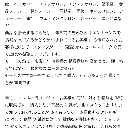
館、 ヘアサロン、 エステサロン、 エクステサロン、 酒販店、 食
品メーカー、 製造メーカー、 不動産、 保険、 ネイルサロン、 デ
ィーラー、 旅行、 ウェディングサロン、 スーパー、 コンビニな
ど
商品を 販売するにあたり、 来店前の見込み客（ エントランスで
店舗を 見て入るかどうか 悩まれているお客様 ） や来店された お
客様に対して、スタッフが ニーズ確認 から セールストークで 売
り上げが格段に アップします。
サービス業は、 来店した お客様の 購買意欲を 高めつつ、 押し売
りではなく、 お客様の ニーズに沿った
セールスアプローチで 満足して ご購入いただけるように 導くこ
とが 重要です。
最近、 スマホの増加に伴い、 お客様が 商品に対する 情報を 瞬時
に収集でき、 購入したい 商品の 知識が、 働くスタッフよりも よ
く知っておられることが 多々あったり、 多様化する アレルギー
に 対して 食品 や 繊維に対して 敏感なお客様も多く、 ショップ
で 働くスタッフは “より多くの商品知識”を 習得し、 これらのお