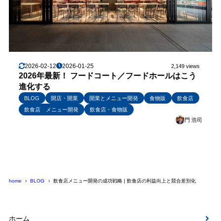
2026-02-12
2026-01-25
2,149 views
2026年最新！ フードコート／フードホールはこう
進化する
BLOG
開店・開業
開業とメニュー開発
食物販
飲食店
飲食店 メニュー開発
飲食店・食物販
門 浩司
home
BLOG
飲食店メニュー開発の成功戦略 | 飲食店の利益向上と競合差別化
ホーム