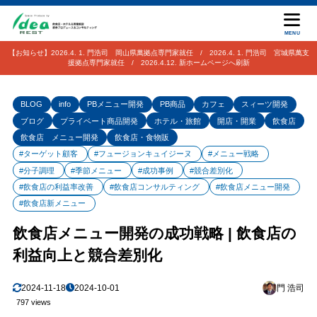
MENU
【お知らせ】2026.4. 1. 門浩司 岡山県萬拠点専門家就任 / 2026.4. 1. 門浩司 宮城県萬支
援拠点専門家就任 / 2026.4.12. 新ホームページへ刷新
BLOG
info
PBメニュー開発
PB商品
カフェ
スィーツ開発
ブログ
プライベート商品開発
ホテル・旅館
開店・開業
飲食店
飲食店 メニュー開発
飲食店・食物販
#ターゲット顧客
#フュージョンキュイジーヌ
#メニュー戦略
#分子調理
#季節メニュー
#成功事例
#競合差別化
#飲食店の利益率改善
#飲食店コンサルティング
#飲食店メニュー開発
#飲食店新メニュー
飲食店メニュー開発の成功戦略 | 飲食店の
利益向上と競合差別化
2024-11-18
2024-10-01
門 浩司
797 views