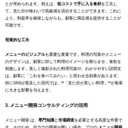
とが求められます。例えば、
低コストで手に入る食材
を工夫し
て、見た目や味わいで高級感を演出することができます。これに
より、利益率を確保しながらも、顧客に満足感を提供することが
可能です。
視覚的な工夫
メニューのビジュアル
も重要な要素です。料理の写真やメニュー
のデザインは、顧客に対して料理のイメージを膨らませ、食欲を
刺激します。美しく撮影された料理写真や、わかりやすい説明文
は、顧客に「これを食べてみたい」と思わせる効果があります。
特にSNSが普及した現代では、**「見た目が美しい料理」**が集客
に大きな影響を与えます。
3. メニュー開発コンサルティングの活用
メニュー開発 は、
専門知識
と
市場調査
を必要とする高度な作業で
す。そのため、自力での開発が難しい場合、プロの
メニュー開発