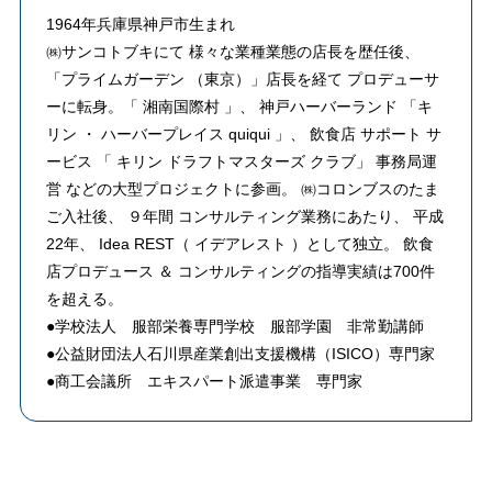
1964年兵庫県神戸市生まれ
㈱サンコトブキにて 様々な業種業態の店長を歴任後、
「プライムガーデン （東京）」店長を経て プロデューサ
ーに転身。「 湘南国際村 」、 神戸ハーバーランド 「キ
リン ・ ハーバープレイス quiqui 」、 飲食店 サポート サ
ービス 「 キリン ドラフトマスターズ クラブ」 事務局運
営 などの大型プロジェクトに参画。 ㈱コロンブスのたま
ご入社後、 ９年間 コンサルティング業務にあたり、 平成
22年、 Idea REST（ イデアレスト ）として独立。 飲食
店プロデュース ＆ コンサルティングの指導実績は700件
を超える。
●学校法人 服部栄養専門学校 服部学園 非常勤講師
●公益財団法人石川県産業創出支援機構（ISICO）専門家
●商工会議所 エキスパート派遣事業 専門家