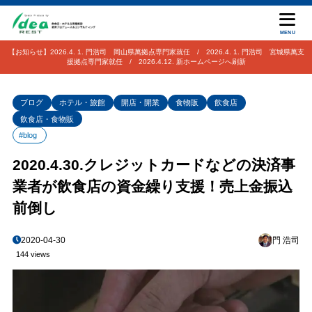
MENU
【お知らせ】2026.4. 1. 門浩司 岡山県萬拠点専門家就任 / 2026.4. 1. 門浩司 宮城県萬支
援拠点専門家就任 / 2026.4.12. 新ホームページへ刷新
ブログ
ホテル・旅館
開店・開業
食物販
飲食店
飲食店・食物販
#blog
2020.4.30.クレジットカードなどの決済事
業者が飲食店の資金繰り支援！売上金振込
前倒し
2020-04-30
門 浩司
144 views