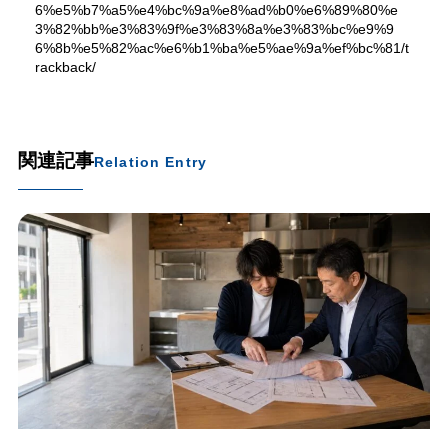
6%e5%b7%a5%e4%bc%9a%e8%ad%b0%e6%89%80%e
3%82%bb%e3%83%9f%e3%83%8a%e3%83%bc%e9%9
6%8b%e5%82%ac%e6%b1%ba%e5%ae%9a%ef%bc%81/t
rackback/
関連記事
Relation Entry