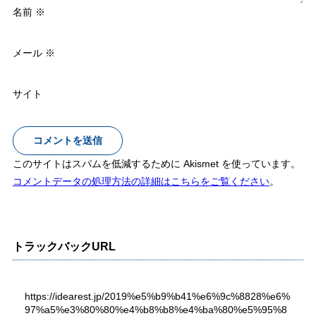
名前
※
メール
※
サイト
このサイトはスパムを低減するために Akismet を使っています。
コメントデータの処理方法の詳細はこちらをご覧ください
。
トラックバックURL
https://idearest.jp/2019%e5%b9%b41%e6%9c%8828%e6%
97%a5%e3%80%80%e4%b8%b8%e4%ba%80%e5%95%8