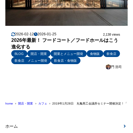
2026-02-12
2026-01-25
2,138 views
2026年最新！ フードコート／フードホールはこう
進化する
BLOG
開店・開業
開業とメニュー開発
食物販
飲食店
飲食店 メニュー開発
飲食店・食物販
門 浩司
home
開店・開業
カフェ
2019年1月28日 丸亀商工会議所セミナー開催決定！「 
ホーム