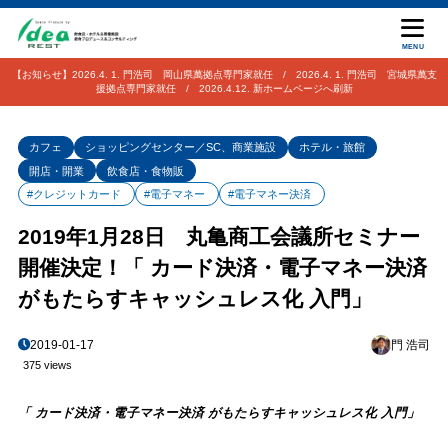
MENU
【お知らせ】2026.4. 1. 門浩司 岡山県萬拠点専門家就任 / 2026.4. 1. 門浩司 宮城県萬支
援拠点専門家就任 / 2026.4.12. 新ホームページへ刷新
カフェ
ショッピングセンター／SC、商業施設
ホテル・旅館
開店・開業
飲食店・食物販
#クレジットカード
#電子マネー
#電子マネー決済
2019年1月28日 丸亀商工会議所セミナー
開催決定！「 カード決済・電子マネー決済
がもたらすキャッシュレス化 入門」
2019-01-17
門 浩司
375 views
「 カード決済・電子マネー決済 がもたらすキャッシュレス化 入門」