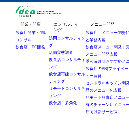
開業・開店
コンサルティ
メニュー開発
ング
飲食店開業・開店
飲食店 メニュー開発
訪問コンサルティン
コンサル
と業務内容
グ
飲食店・FC開発
飲食店メニュー開発｜
店舗実態調査
メニュー開発支援
飲食店コンサルティ
季節＆月間おすすめメ
ング
飲食店のPB(プライベー
飲食店再建コンサル
ュー開発
ティング
セントラルキッチン開発
リモートコンサルテ
品のメニュー化支援
ィング
リモート飲食店メニュ
飲食店・多角化
有名チェーン店メニュ
店向け新サービス