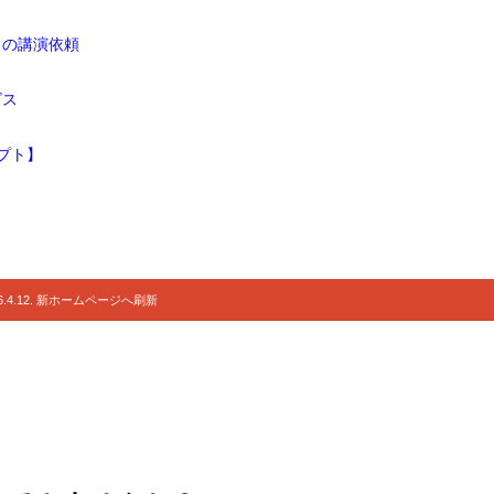
ドの講演依頼
ビス
プト】
.4.12. 新ホームページへ刷新