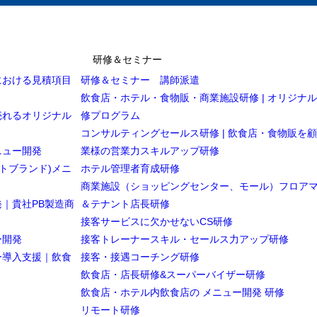
研修＆セミナー
における見積項目
研修＆セミナー 講師派遣
飲食店・ホテル・食物販・商業施設研修 | オリジナ
売れるオリジナル
修プログラム
コンサルティングセールス研修 | 飲食店・食物販を
ニュー開発
業様の営業力スキルアップ研修
トブランド)メニ
ホテル管理者育成研修
商業施設（ショッピングセンター、モール）フロア
｜貴社PB製造商
＆テナント店長研修
接客サービスに欠かせないCS研修
ー開発
接客トレーナースキル・セールス力アップ研修
ー導入支援｜飲食
接客・接遇コーチング研修
飲食店・店長研修&スーパーバイザー研修
飲食店・ホテル内飲食店の メニュー開発 研修
リモート研修