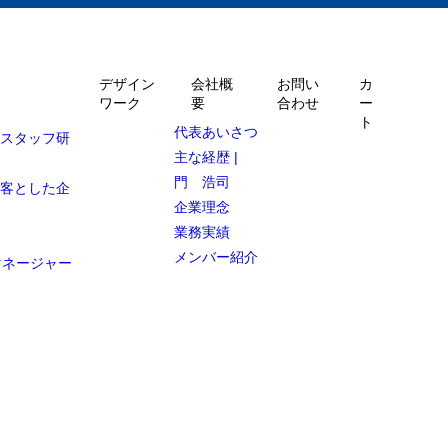
デザイン
会社概
お問い
カ
ワーク
要
合わせ
ー
ト
代表あいさつ
ルスタッフ研
主な経歴 |
門 浩司
顧客とした企
企業理念
業務実績
メンバー紹介
マネージャー