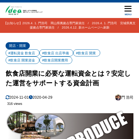
MENU
【お知らせ】2026.4. 1. 門浩司 岡山県萬拠点専門家就任 / 2026.4. 1. 門浩司 宮城県萬支
援拠点専門家就任 / 2026.4.12. 新ホームページへ刷新
開店・開業
#運転資金 飲食店
#飲食店 出店準備
#飲食店 開業
#飲食店 開業資金
#飲食店開業費用
飲食店開業に必要な運転資金とは？安定し
た運営をサポートする資金計画
2024-11-01
2020-04-29
門 浩司
316 views