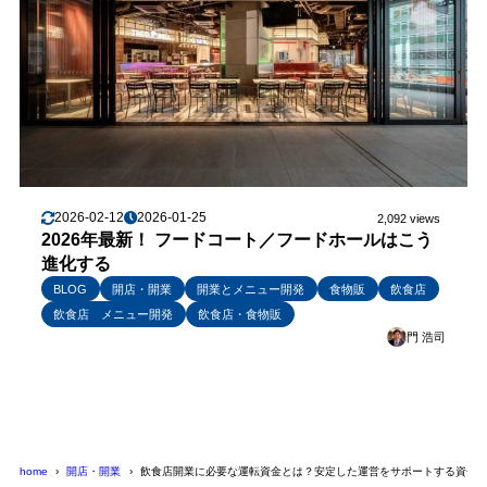
2026-02-12
2026-01-25
2,092 views
2026年最新！ フードコート／フードホールはこう
進化する
BLOG
開店・開業
開業とメニュー開発
食物販
飲食店
飲食店 メニュー開発
飲食店・食物販
門 浩司
home
開店・開業
飲食店開業に必要な運転資金とは？安定した運営をサポートする資金