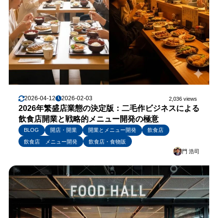
2026-04-12
2026-02-03
2,036 views
2026年繁盛店業態の決定版：二毛作ビジネスによる
飲食店開業と戦略的メニュー開発の極意
BLOG
開店・開業
開業とメニュー開発
飲食店
飲食店 メニュー開発
飲食店・食物販
門 浩司