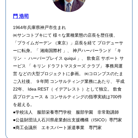
門 浩司
1964年兵庫県神戸市生まれ
㈱サンコトブキにて 様々な業種業態の店長を歴任後、
「プライムガーデン （東京）」店長を経て プロデューサ
ーに転身。「 湘南国際村 」、 神戸ハーバーランド 「キ
リン ・ ハーバープレイス quiqui 」、 飲食店 サポート サ
ービス 「 キリン ドラフトマスターズ クラブ」 事務局運
営 などの大型プロジェクトに参画。 ㈱コロンブスのたま
ご入社後、 ９年間 コンサルティング業務にあたり、 平成
22年、 Idea REST（ イデアレスト ）として独立。 飲食
店プロデュース ＆ コンサルティングの指導実績は700件
を超える。
●学校法人 服部栄養専門学校 服部学園 非常勤講師
●公益財団法人石川県産業創出支援機構（ISICO）専門家
●商工会議所 エキスパート派遣事業 専門家