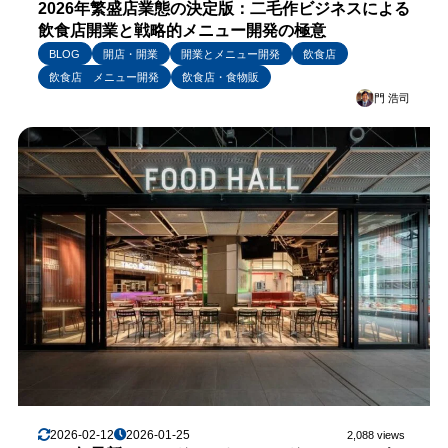
2026年繁盛店業態の決定版：二毛作ビジネスによる
飲食店開業と戦略的メニュー開発の極意
BLOG
開店・開業
開業とメニュー開発
飲食店
飲食店 メニュー開発
飲食店・食物販
門 浩司
2026-02-12
2026-01-25
2,088 views