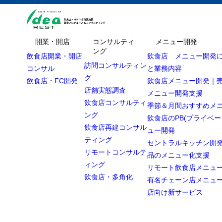
開業・開店
コンサルティ
メニュー開発
ング
飲食店開業・開店
飲食店 メニュー開発
訪問コンサルティン
コンサル
と業務内容
グ
飲食店・FC開発
飲食店メニュー開発｜
店舗実態調査
メニュー開発支援
飲食店コンサルティ
季節＆月間おすすめメ
ング
飲食店のPB(プライベー
飲食店再建コンサル
ュー開発
ティング
セントラルキッチン開発
リモートコンサルテ
品のメニュー化支援
ィング
リモート飲食店メニュ
飲食店・多角化
有名チェーン店メニュ
店向け新サービス