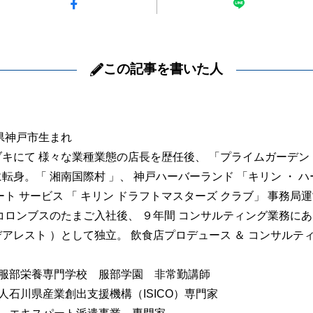
この記事を書いた人
庫県神戸市生まれ
キにて 様々な業種業態の店長を歴任後、 「プライムガーデン 
転身。「 湘南国際村 」、 神戸ハーバーランド 「キリン ・ ハーバ
ート サービス 「 キリン ドラフトマスターズ クラブ」 事務局
コロンブスのたまご入社後、 ９年間 コンサルティング業務にあたり
イデアレスト ）として独立。 飲食店プロデュース ＆ コンサルテ
 服部栄養専門学校 服部学園 非常勤講師
人石川県産業創出支援機構（ISICO）専門家