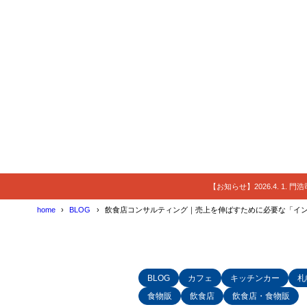
【お知らせ】2026.4. 1.
home
BLOG
飲食店コンサルティング｜売上を伸ばすために必要な「イ
BLOG
カフェ
キッチンカー
札
食物販
飲食店
飲食店・食物販