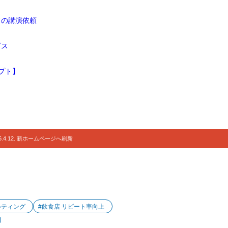
ドの講演依頼
ビス
プト】
.4.12. 新ホームページへ刷新
ルティング
#飲食店 リピート率向上