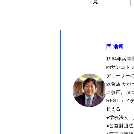
門 浩司
1964年兵
㈱サンコトブ
デューサーに
飲食店 サポ
に参画。 ㈱
REST（ 
超える。
●学校法人
●公益財団法