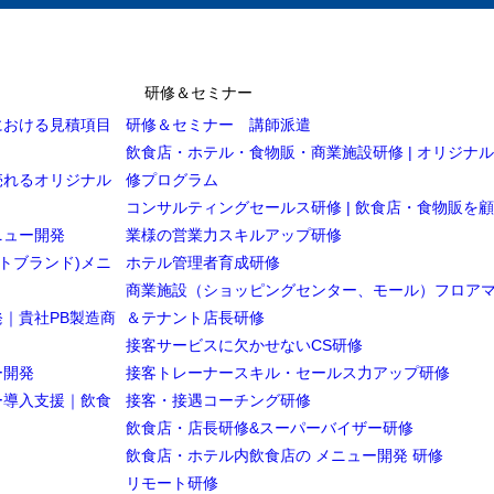
研修＆セミナー
における見積項目
研修＆セミナー 講師派遣
飲食店・ホテル・食物販・商業施設研修 | オリジナ
売れるオリジナル
修プログラム
コンサルティングセールス研修 | 飲食店・食物販を
ニュー開発
業様の営業力スキルアップ研修
トブランド)メニ
ホテル管理者育成研修
商業施設（ショッピングセンター、モール）フロア
｜貴社PB製造商
＆テナント店長研修
接客サービスに欠かせないCS研修
ー開発
接客トレーナースキル・セールス力アップ研修
ー導入支援｜飲食
接客・接遇コーチング研修
飲食店・店長研修&スーパーバイザー研修
飲食店・ホテル内飲食店の メニュー開発 研修
リモート研修