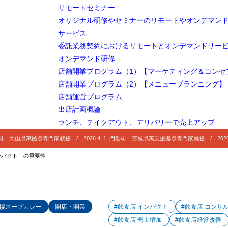
リモートセミナー
オリジナル研修やセミナーのリモートやオンデマン
サービス
委託業務契約におけるリモートとオンデマンドサー
オンデマンド研修
店舗開業プログラム（1）【マーケティング＆コンセ
店舗開業プログラム（2）【メニュープランニング】
店舗運営プログラム
出店計画概論
ランチ、テイクアウト、デリバリーで売上アップ
 門浩司 岡山県萬拠点専門家就任 / 2026.4. 1. 門浩司 宮城県萬支援拠点専門家就任 / 2026
ンパクト」の重要性
幌スープカレー
開店・開業
#飲食店 インパクト
#飲食店 コンサ
#飲食店 売上増加
#飲食店経営改善