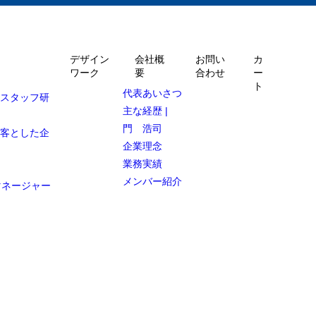
デザイン
会社概
お問い
カ
ワーク
要
合わせ
ー
ト
代表あいさつ
ルスタッフ研
主な経歴 |
門 浩司
顧客とした企
企業理念
業務実績
メンバー紹介
マネージャー