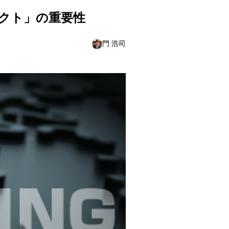
クト」の重要性
門 浩司