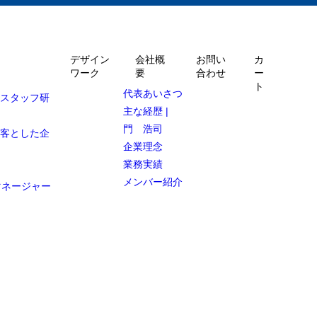
デザイン
会社概
お問い
カ
ワーク
要
合わせ
ー
ト
代表あいさつ
ルスタッフ研
主な経歴 |
門 浩司
顧客とした企
企業理念
業務実績
メンバー紹介
マネージャー