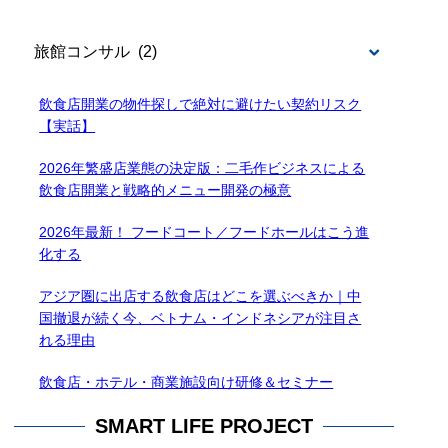
BLOG
飲食店開業の物件探しで絶対に避けたい契約リスク
【実話】
2026年繁盛店業態の決定版：二毛作ビジネスによる
飲食店開業と戦略的メニュー開発の極意
2026年最新！ フードコート／フードホールはこう進
化する
アジア圏に出店する飲食店はどこを選ぶべきか｜中
国撤退が続く今、ベトナム・インドネシアが注目さ
れる理由
飲食店・ホテル・商業施設向け研修＆セミナー
SMART LIFE PROJECT