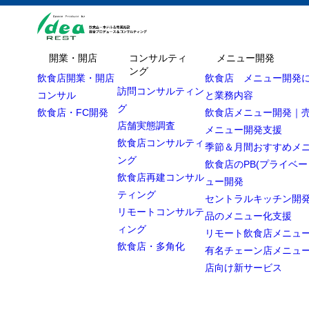
開業・開店
コンサルティ
メニュー開発
ング
飲食店開業・開店
飲食店 メニュー開発
訪問コンサルティン
コンサル
と業務内容
グ
飲食店・FC開発
飲食店メニュー開発｜
店舗実態調査
メニュー開発支援
飲食店コンサルティ
季節＆月間おすすめメ
ング
飲食店のPB(プライベー
飲食店再建コンサル
ュー開発
ティング
セントラルキッチン開発
リモートコンサルテ
品のメニュー化支援
ィング
リモート飲食店メニュ
飲食店・多角化
有名チェーン店メニュ
店向け新サービス