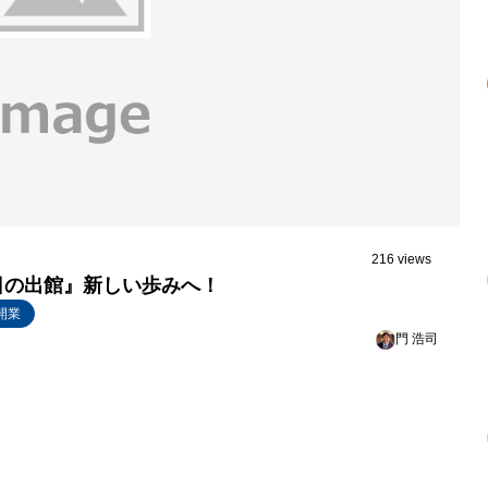
216 views
日の出館』新しい歩みへ！
開業
門 浩司