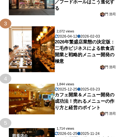
／フードホールはこう進化す
る
門 浩司
3
2,072 views
2026-04-12
2026-02-03
2026年繁盛店業態の決定版：
二毛作ビジネスによる飲食店
開業と戦略的メニュー開発の
極意
門 浩司
4
1,844 views
2025-12-25
2025-03-23
カフェ開業＆メニュー開発の
成功法！売れるメニューの作
り方と経営のポイント
門 浩司
5
1,714 views
2026-01-25
2025-11-24