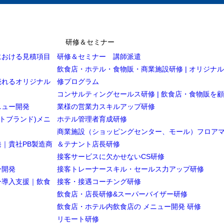
研修＆セミナー
における見積項目
研修＆セミナー 講師派遣
飲食店・ホテル・食物販・商業施設研修 | オリジナ
売れるオリジナル
修プログラム
コンサルティングセールス研修 | 飲食店・食物販を
ニュー開発
業様の営業力スキルアップ研修
トブランド)メニ
ホテル管理者育成研修
商業施設（ショッピングセンター、モール）フロア
｜貴社PB製造商
＆テナント店長研修
接客サービスに欠かせないCS研修
ー開発
接客トレーナースキル・セールス力アップ研修
ー導入支援｜飲食
接客・接遇コーチング研修
飲食店・店長研修&スーパーバイザー研修
飲食店・ホテル内飲食店の メニュー開発 研修
リモート研修