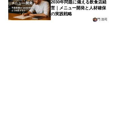
2030年問題に備える飲食店経
営｜メニュー開発と人材確保
の実践戦略
門 浩司