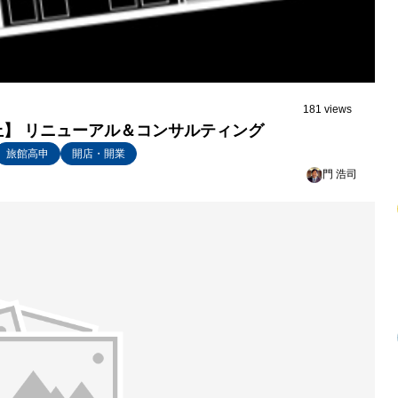
181 views
】 リニューアル＆コンサルティング
旅館高申
開店・開業
門 浩司