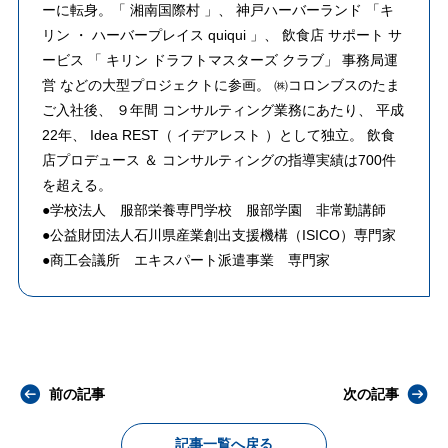
ーに転身。「 湘南国際村 」、 神戸ハーバーランド 「キ
リン ・ ハーバープレイス quiqui 」、 飲食店 サポート サ
ービス 「 キリン ドラフトマスターズ クラブ」 事務局運
営 などの大型プロジェクトに参画。 ㈱コロンブスのたま
ご入社後、 ９年間 コンサルティング業務にあたり、 平成
22年、 Idea REST（ イデアレスト ）として独立。 飲食
店プロデュース ＆ コンサルティングの指導実績は700件
を超える。
●学校法人 服部栄養専門学校 服部学園 非常勤講師
●公益財団法人石川県産業創出支援機構（ISICO）専門家
●商工会議所 エキスパート派遣事業 専門家
前の記事
次の記事
記事一覧へ戻る