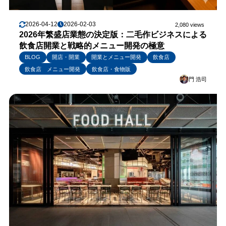
2026-04-12
2026-02-03
2,080 views
2026年繁盛店業態の決定版：二毛作ビジネスによる
飲食店開業と戦略的メニュー開発の極意
BLOG
開店・開業
開業とメニュー開発
飲食店
飲食店 メニュー開発
飲食店・食物販
門 浩司