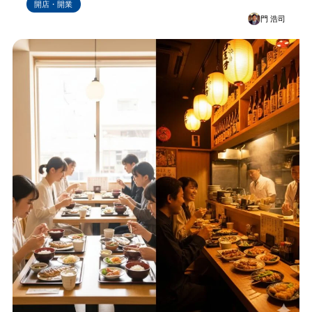
開店・開業
門 浩司