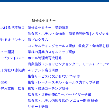
研修＆セミナー
における見積項目
研修＆セミナー 講師派遣
飲食店・ホテル・食物販・商業施設研修 | オリジナ
売れるオリジナル
修プログラム
コンサルティングセールス研修 | 飲食店・食物販を
ニュー開発
業様の営業力スキルアップ研修
トブランド)メニ
ホテル管理者育成研修
商業施設（ショッピングセンター、モール）フロア
｜貴社PB製造商
＆テナント店長研修
接客サービスに欠かせないCS研修
ー開発
接客トレーナースキル・セールス力アップ研修
ー導入支援｜飲食
接客・接遇コーチング研修
飲食店・店長研修&スーパーバイザー研修
飲食店・ホテル内飲食店の メニュー開発 研修
リモート研修