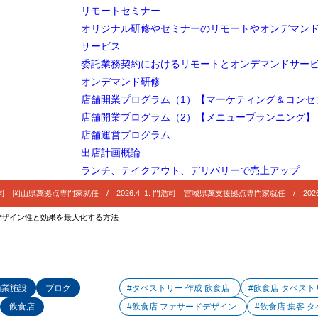
リモートセミナー
オリジナル研修やセミナーのリモートやオンデマン
サービス
委託業務契約におけるリモートとオンデマンドサー
オンデマンド研修
店舗開業プログラム（1）【マーケティング＆コンセ
店舗開業プログラム（2）【メニュープランニング】
店舗運営プログラム
出店計画概論
ランチ、テイクアウト、デリバリーで売上アップ
 門浩司 岡山県萬拠点専門家就任 / 2026.4. 1. 門浩司 宮城県萬支援拠点専門家就任 / 2026
デザイン性と効果を最大化する方法
商業施設
ブログ
#タペストリー 作成 飲食店
#飲食店 タペス
飲食店
#飲食店 ファサードデザイン
#飲食店 集客 