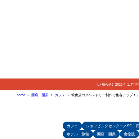
【お知らせ】2026.4. 1.
home
開店・開業
カフェ
飲食店のタペストリー制作で集客アップ！
カフェ
ショッピングセンター／SC、
ホテル・旅館
開店・開業
食物販