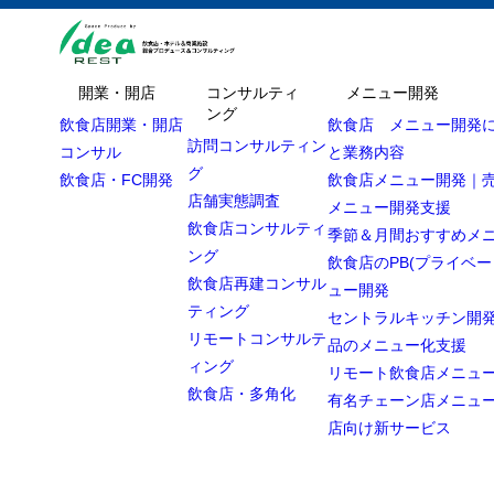
開業・開店
コンサルティ
メニュー開発
ング
飲食店開業・開店
飲食店 メニュー開発
訪問コンサルティン
コンサル
と業務内容
グ
飲食店・FC開発
飲食店メニュー開発｜
店舗実態調査
メニュー開発支援
飲食店コンサルティ
季節＆月間おすすめメ
ング
飲食店のPB(プライベー
飲食店再建コンサル
ュー開発
ティング
セントラルキッチン開発
リモートコンサルテ
品のメニュー化支援
ィング
リモート飲食店メニュ
飲食店・多角化
有名チェーン店メニュ
店向け新サービス