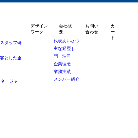
デザイン
会社概
お問い
カ
ワーク
要
合わせ
ー
ト
代表あいさつ
ルスタッフ研
主な経歴 |
門 浩司
顧客とした企
企業理念
業務実績
メンバー紹介
マネージャー