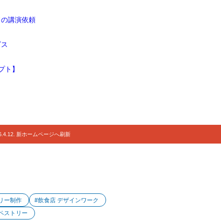
ドの講演依頼
ビス
プト】
.4.12. 新ホームページへ刷新
トリー制作
#飲食店 デザインワーク
タペストリー