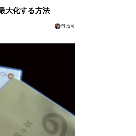
最大化する方法
門 浩司