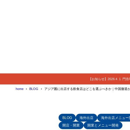
シンガポ
4.3
タイ｜一
4.4
5
第5章｜なぜ
理由①｜独
5.1
理由②｜
5.2
理由③｜
5.3
6
第6章｜イン
【お知らせ】2026.4. 1.
強み①｜
6.1
home
BLOG
アジア圏に出店する飲食店はどこを選ぶべきか｜中国撤退
強み②｜
6.2
インドネ
6.3
7
第7章｜海外
BLOG
海外出店
海外出店メニュー
日本の成
7.1
開店・開業
開業とメニュー開発