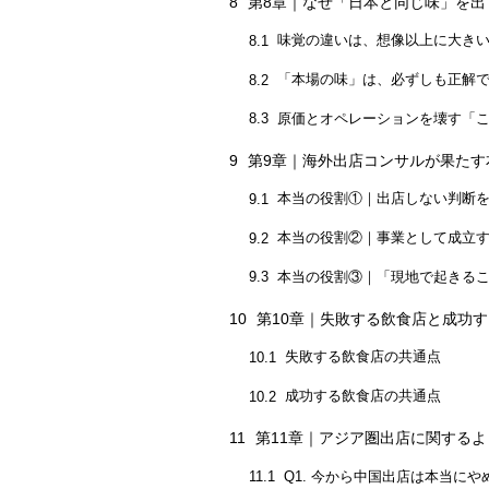
8
第8章｜なぜ「日本と同じ味」を出
味覚の違いは、想像以上に大き
8.1
「本場の味」は、必ずしも正解
8.2
原価とオペレーションを壊す「
8.3
9
第9章｜海外出店コンサルが果たす
本当の役割①｜出店しない判断
9.1
本当の役割②｜事業として成立
9.2
本当の役割③｜「現地で起きる
9.3
10
第10章｜失敗する飲食店と成功す
失敗する飲食店の共通点
10.1
成功する飲食店の共通点
10.2
11
第11章｜アジア圏出店に関するよ
Q1. 今から中国出店は本当に
11.1