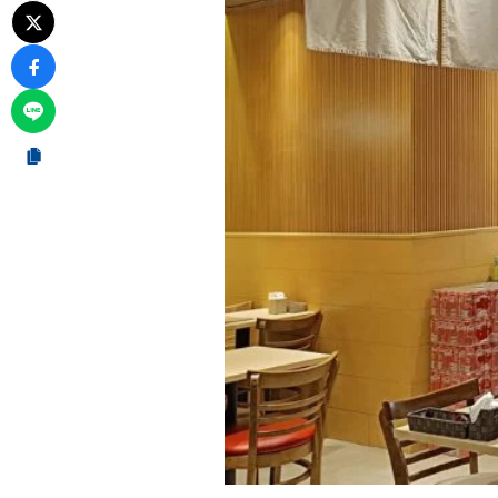
11
第11章｜ア
Q1. 
11.1
Q2. 
11.2
Q3. 
11.3
12
第12章｜ま
13
海外出店を