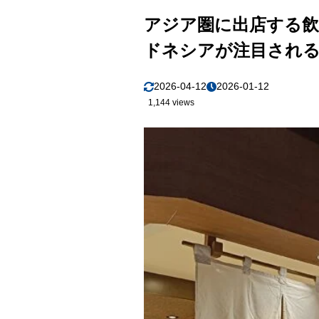
成功する海
7.2
アジア圏に出店する飲
「ローカ
7.3
ドネシアが注目され
8
第8章｜なぜ
味覚の違
8.1
2026-04-12
2026-01-12
1,144 views
「本場の
8.2
原価とオ
8.3
9
第9章｜海外
本当の役
9.1
本当の役
9.2
本当の役
9.3
10
第10章｜失
失敗する
10.1
成功する
10.2