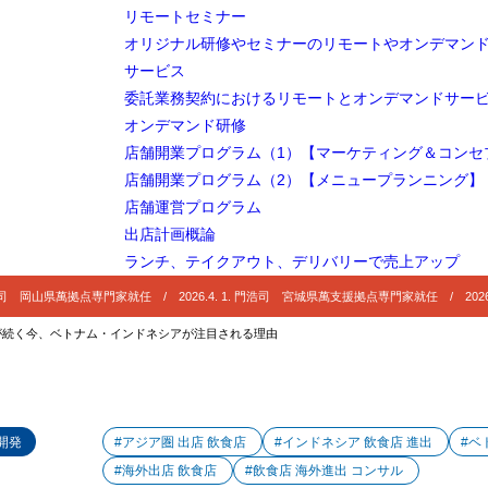
リモートセミナー
ール｜高コスト構造を理解できるかが鍵
オリジナル研修やセミナーのリモートやオンデマン
見魅力的だがレッドオーシャン
サービス
委託業務契約におけるリモートとオンデマンドサー
今、ベトナムが「最注目国」なのか
オンデマンド研修
資（100％出資）での出店が可能
店舗開業プログラム（1）【マーケティング＆コンセ
店舗開業プログラム（2）【メニュープランニング】
若く、伸び続ける市場
店舗運営プログラム
日本外食モデルとの相性
出店計画概論
ドネシアが「中長期で外せない」理由
ランチ、テイクアウト、デリバリーで売上アップ
 門浩司 岡山県萬拠点専門家就任 / 2026.4. 1. 門浩司 宮城県萬支援拠点専門家就任 / 2026
圧倒的な人口規模
が続く今、ベトナム・インドネシアが注目される理由
外食市場はまだ成長途中
シア出店で注意すべき点
出店で最重要となる「メニュー開発」の考え方― 成功も失敗も、メニュー
開発
#アジア圏 出店 飲食店
#インドネシア 飲食店 進出
#ベ
功体験が、そのまま失敗要因になる理由
#海外出店 飲食店
#飲食店 海外進出 コンサル