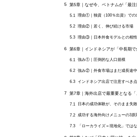
5
第5章｜なぜ今、ベトナムが「最注
理由①｜独資（100％出資）で
5.1
理由②｜若く、伸び続ける市場
5.2
理由③｜日本外食モデルとの相
5.3
6
第6章｜インドネシアが「中長期で
強み①｜圧倒的な人口規模
6.1
強み②｜外食市場はまだ成長途
6.2
インドネシア出店で注意すべき
6.3
7
第7章｜海外出店で最重要となる「
日本の成功体験が、そのまま失
7.1
成功する海外向けメニューの3原
7.2
「ローカライズ＝現地化」では
7.3