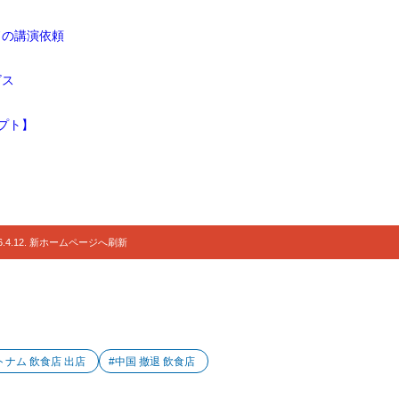
ドの講演依頼
ビス
プト】
.4.12. 新ホームページへ刷新
でほぼ決まる ―
トナム 飲食店 出店
#中国 撤退 飲食店