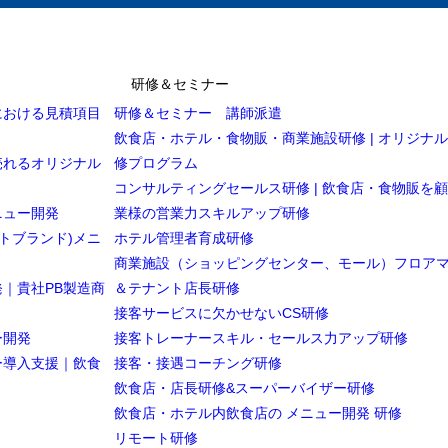
研修＆セミナー
における見積項目
研修＆セミナー 講師派遣
飲食店・ホテル・食物販・商業施設研修 | オリジナ
今、日本の飲食店はアジア圏に出店したいのか
売れるオリジナル
修プログラム
で日系外食の撤退が相次ぐ本当の理由
コンサルティングセールス研修 | 飲食店・食物販を
ニュー開発
業様の営業力スキルアップ研修
ンパッシングによる物流リスク
トブランド)メニ
ホテル管理者育成研修
関税・外貨規制の問題
商業施設（ショッピングセンター、モール）フロア
・家賃の急上昇
｜貴社PB製造商
＆テナント店長研修
接客サービスに欠かせないCS研修
は「中国出店」をアピールしない方が評価される理由
ー開発
接客トレーナースキル・セールス力アップ研修
・台湾・シンガポール・タイの現実― 出店は可能だが「慎重判断」が必要
ー導入支援｜飲食
接客・接遇コーチング研修
飲食店・店長研修&スーパーバイザー研修
治・感情リスクが事業に直結する市場
飲食店・ホテル内飲食店の メニュー開発 研修
日だが地政学リスクを無視できない
リモート研修