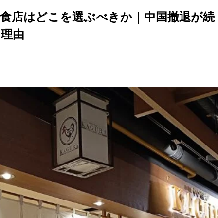
外向けメニューの3原則
食店はどこを選ぶべきか｜中国撤退が続
ライズ＝現地化」ではない
る理由
「日本と同じ味」を出してはいけないのか
いは、想像以上に大きい
味」は、必ずしも正解ではない
ペレーションを壊す「こだわり」
出店コンサルが果たす本当の役割― 情報提供ではなく「判断を助ける存在
割①｜出店しない判断を含めて整理する
割②｜事業として成立する形に設計する
割③｜「現地で起きること」を事前に想定する
敗する飲食店と成功する飲食店の決定的な違い― 海外出店で「明暗が分
飲食店の共通点
飲食店の共通点