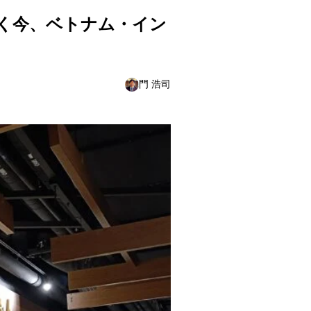
く今、ベトナム・イン
門 浩司
」 ―
かれる瞬間」 ―