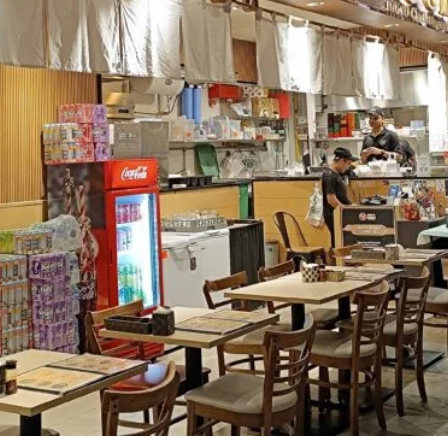
ジア圏出店に関するよくある質問（Q&A）
今から中国出店は本当にやめた方がいいのでしょうか？
ベトナムとインドネシア、どちらが先ですか？
海外出店は何店舗目から成功と言えますか？
とめ｜アジア圏出店の正解とは
ご検討中の方へ｜無料相談のご案内