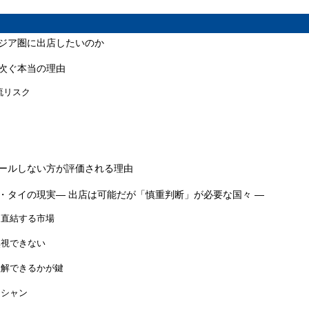
ジア圏に出店したいのか
次ぐ本当の理由
流リスク
ールしない方が評価される理由
・タイの現実― 出店は可能だが「慎重判断」が必要な国々 ―
に直結する市場
無視できない
理解できるかが鍵
ーシャン