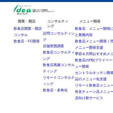
目次
開業・開店
コンサルティ
メニュー開発
ング
飲食店開業・開店
飲食店 メニュー開発
訪問コンサルティン
コンサル
と業務内容
1
第1章｜なぜ
グ
飲食店・FC開発
飲食店メニュー開発｜
2
第2章｜中国
店舗実態調査
メニュー開発支援
飲食店コンサルティ
季節＆月間おすすめメ
① ジャパ
2.1
ング
飲食店のPB(プライベー
② 送金・
2.2
飲食店再建コンサル
ュー開発
ティング
③ 人件費
2.3
セントラルキッチン開発
リモートコンサルテ
品のメニュー化支援
3
第3章｜最近
ィング
リモート飲食店メニュ
飲食店・多角化
4
第4章｜韓国
有名チェーン店メニュ
店向け新サービス
韓国｜政
4.1
台湾｜親
4.2