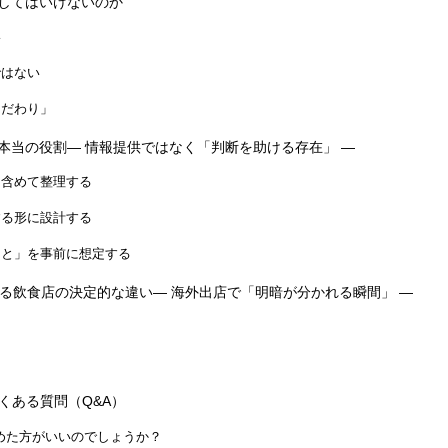
してはいけないのか
い
ではない
こだわり」
本当の役割― 情報提供ではなく「判断を助ける存在」 ―
を含めて整理する
する形に設計する
こと」を事前に想定する
る飲食店の決定的な違い― 海外出店で「明暗が分かれる瞬間」 ―
くある質問（Q&A）
やめた方がいいのでしょうか？