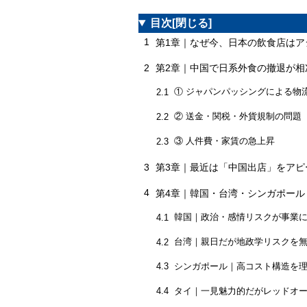
目次
[閉じる]
1
第1章｜なぜ今、日本の飲食店はア
2
第2章｜中国で日系外食の撤退が相
① ジャパンパッシングによる物
2.1
② 送金・関税・外貨規制の問題
2.2
③ 人件費・家賃の急上昇
2.3
3
第3章｜最近は「中国出店」をアピ
4
第4章｜韓国・台湾・シンガポール
韓国｜政治・感情リスクが事業
4.1
台湾｜親日だが地政学リスクを
4.2
シンガポール｜高コスト構造を
4.3
タイ｜一見魅力的だがレッドオ
4.4