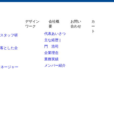
デザイン
会社概
お問い
カ
ワーク
要
合わせ
ー
ト
代表あいさつ
ルスタッフ研
主な経歴 |
門 浩司
顧客とした企
企業理念
業務実績
メンバー紹介
マネージャー
な国々 ―