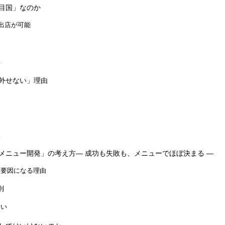
目国」なのか
の出店が可能
性
外せない」理由
中
点
メニュー開発」の考え方― 成功も失敗も、メニューでほぼ決まる ―
敗要因になる理由
則
ない