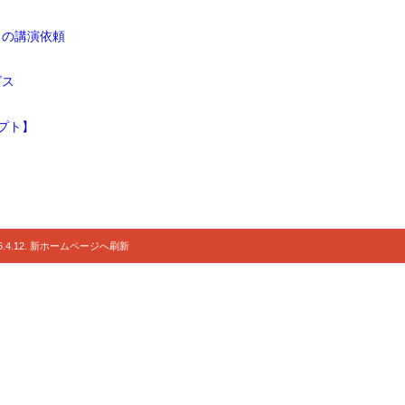
ドの講演依頼
ビス
プト】
.4.12. 新ホームページへ刷新