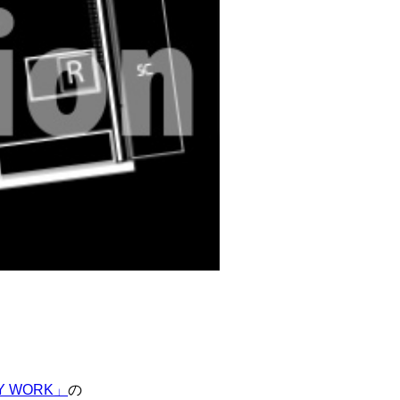
Y WORK」
の