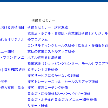
研修＆セミナー
における見積項目
研修＆セミナー 講師派遣
飲食店・ホテル・食物販・商業施設研修 | オリジナ
売れるオリジナル
修プログラム
コンサルティングセールス研修 | 飲食店・食物販を
ニュー開発
業様の営業力スキルアップ研修
トブランド)メニ
ホテル管理者育成研修
商業施設（ショッピングセンター、モール）フロア
｜貴社PB製造商
＆テナント店長研修
接客サービスに欠かせないCS研修
ー開発
接客トレーナースキル・セールス力アップ研修
ー導入支援｜飲食
接客・接遇コーチング研修
飲食店・店長研修&スーパーバイザー研修
飲食店・ホテル内飲食店の メニュー開発 研修
リモート研修