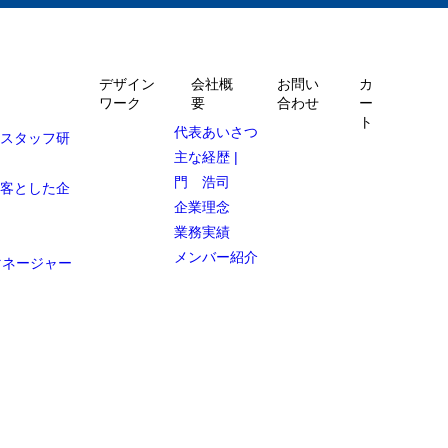
デザイン
会社概
お問い
カ
ワーク
要
合わせ
ー
ト
代表あいさつ
ルスタッフ研
主な経歴 |
門 浩司
顧客とした企
企業理念
業務実績
メンバー紹介
マネージャー