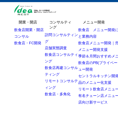
開業・開店
コンサルティ
メニュー開発
ング
飲食店開業・開店
飲食店 メニュー開発
訪問コンサルティン
コンサル
と業務内容
グ
飲食店・FC開発
飲食店メニュー開発｜
店舗実態調査
メニュー開発支援
飲食店コンサルティ
季節＆月間おすすめメ
ング
飲食店のPB(プライベー
飲食店再建コンサル
ュー開発
ティング
セントラルキッチン開発
リモートコンサルテ
品のメニュー化支援
ィング
リモート飲食店メニュ
飲食店・多角化
有名チェーン店メニュ
店向け新サービス