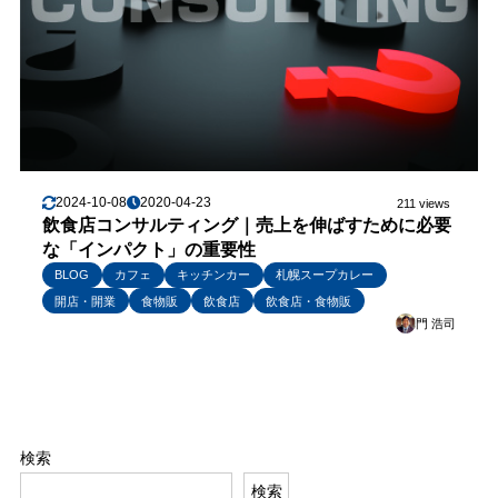
2024-10-08
2020-04-23
211 views
飲食店コンサルティング｜売上を伸ばすために必要
な「インパクト」の重要性
BLOG
カフェ
キッチンカー
札幌スープカレー
開店・開業
食物販
飲食店
飲食店・食物販
門 浩司
検索
検索