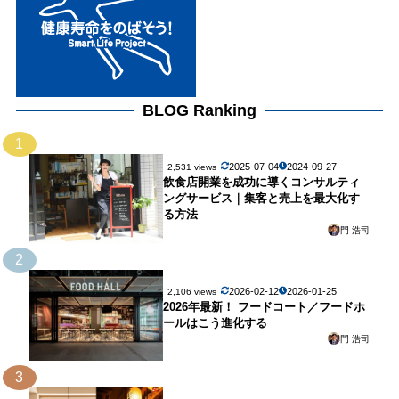
BLOG Ranking
1
2025-07-04
2024-09-27
2,531 views
飲食店開業を成功に導くコンサルティ
ングサービス｜集客と売上を最大化す
る方法
門 浩司
2
2026-02-12
2026-01-25
2,106 views
2026年最新！ フードコート／フードホ
ールはこう進化する
門 浩司
3