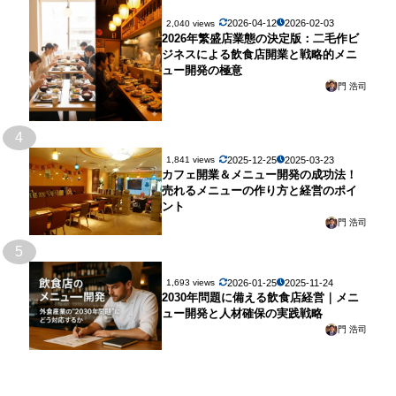
2026-04-12
2026-02-03
2,040 views
2026年繁盛店業態の決定版：二毛作ビ
ジネスによる飲食店開業と戦略的メニ
ュー開発の極意
門 浩司
4
2025-12-25
2025-03-23
1,841 views
カフェ開業＆メニュー開発の成功法！
売れるメニューの作り方と経営のポイ
ント
門 浩司
5
2026-01-25
2025-11-24
1,693 views
2030年問題に備える飲食店経営｜メニ
ュー開発と人材確保の実践戦略
門 浩司