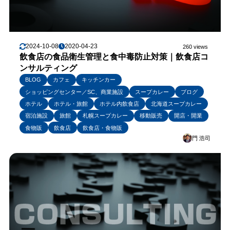
2024-10-08
2020-04-23
260 views
飲食店の食品衛生管理と食中毒防止対策｜飲食店コ
ンサルティング
BLOG
カフェ
キッチンカー
ショッピングセンター／SC、商業施設
スープカレー
ブログ
ホテル
ホテル・旅館
ホテル内飲食店
北海道スープカレー
宿泊施設
旅館
札幌スープカレー
移動販売
開店・開業
食物販
飲食店
飲食店・食物販
門 浩司