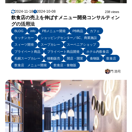
2024-11-18
2024-10-08
238 views
飲食店の売上を伸ばすメニュー開発コンサルティン
グの活用法
BLOG
info
PBメニュー開発
PB商品
カフェ
キッチンカー
ショッピングセンター／SC、商業施設
スィーツ開発
スープカレー
スーベニアショップ
プライベート商品
プライベート商品開発
ホテル内飲食店
札幌スープカレー
移動販売
開店・開業
食物販
飲食店
飲食店 メニュー開発
飲食店・食物販
門 浩司