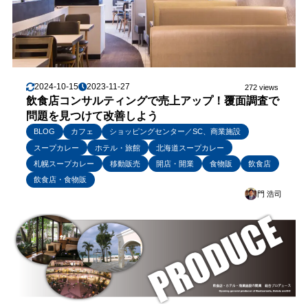
2024-10-15
2023-11-27
272 views
飲食店コンサルティングで売上アップ！覆面調査で
問題を見つけて改善しよう
BLOG
カフェ
ショッピングセンター／SC、商業施設
スープカレー
ホテル・旅館
北海道スープカレー
札幌スープカレー
移動販売
開店・開業
食物販
飲食店
飲食店・食物販
門 浩司