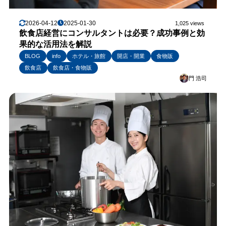
2026-04-12
2025-01-30
1,025 views
飲食店経営にコンサルタントは必要？成功事例と効
果的な活用法を解説
BLOG
info
ホテル・旅館
開店・開業
食物販
飲食店
飲食店・食物販
門 浩司