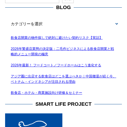
BLOG
BLOG
飲食店開業の物件探しで絶対に避けたい契約リスク【実話】
2026年繁盛店業態の決定版：二毛作ビジネスによる飲食店開業と戦
略的メニュー開発の極意
2026年最新！ フードコート／フードホールはこう進化する
アジア圏に出店する飲食店はどこを選ぶべきか｜中国撤退が続く今、
ベトナム・インドネシアが注目される理由
飲食店・ホテル・商業施設向け研修＆セミナー
SMART LIFE PROJECT