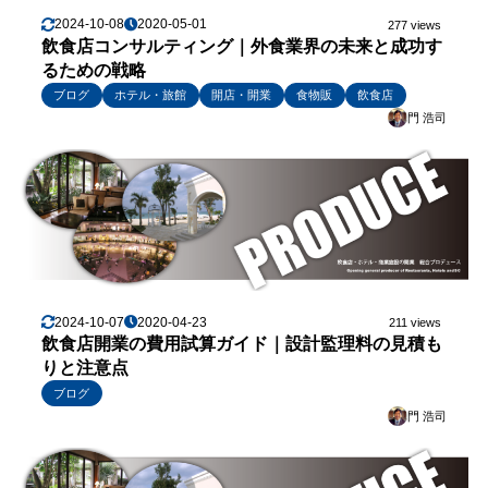
2024-10-08
2020-05-01
277 views
飲食店コンサルティング｜外食業界の未来と成功す
るための戦略
ブログ
ホテル・旅館
開店・開業
食物販
飲食店
門 浩司
2024-10-07
2020-04-23
211 views
飲食店開業の費用試算ガイド｜設計監理料の見積も
りと注意点
ブログ
門 浩司