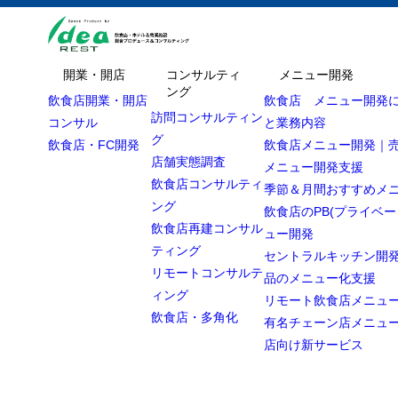
開業・開店
コンサルティ
メニュー開発
ング
飲食店開業・開店
飲食店 メニュー開発
訪問コンサルティン
コンサル
と業務内容
グ
飲食店・FC開発
飲食店メニュー開発｜
店舗実態調査
メニュー開発支援
飲食店コンサルティ
季節＆月間おすすめメ
ング
飲食店のPB(プライベー
飲食店再建コンサル
ュー開発
ティング
セントラルキッチン開発
リモートコンサルテ
品のメニュー化支援
ィング
リモート飲食店メニュ
飲食店・多角化
有名チェーン店メニュ
店向け新サービス