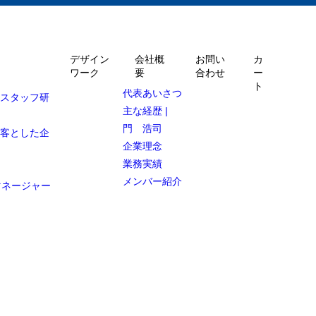
デザイン
会社概
お問い
カ
ワーク
要
合わせ
ー
ト
代表あいさつ
ルスタッフ研
主な経歴 |
門 浩司
顧客とした企
企業理念
業務実績
メンバー紹介
マネージャー