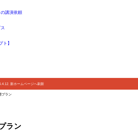
ドの講演依頼
ビス
プト】
.4.12. 新ホームページへ刷新
開プラン
プラン