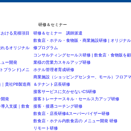
研修＆セミナー
における見積項目
研修＆セミナー 講師派遣
飲食店・ホテル・食物販・商業施設研修 | オリジナ
売れるオリジナル
修プログラム
コンサルティングセールス研修 | 飲食店・食物販を
ニュー開発
業様の営業力スキルアップ研修
トブランド)メニ
ホテル管理者育成研修
商業施設（ショッピングセンター、モール）フロア
｜貴社PB製造商
＆テナント店長研修
接客サービスに欠かせないCS研修
ー開発
接客トレーナースキル・セールス力アップ研修
ー導入支援｜飲食
接客・接遇コーチング研修
飲食店・店長研修&スーパーバイザー研修
飲食店・ホテル内飲食店の メニュー開発 研修
リモート研修