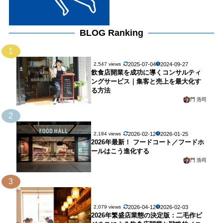
BLOG Ranking
1
2025-07-04
2024-09-27
2,547 views
飲食店開業を成功に導くコンサルティ
ングサービス｜集客と売上を最大化す
る方法
門 浩司
2
2026-02-12
2026-01-25
2,184 views
2026年最新！ フードコート／フードホ
ールはこう進化する
門 浩司
3
2026-04-12
2026-02-03
2,079 views
2026年繁盛店業態の決定版：二毛作ビ