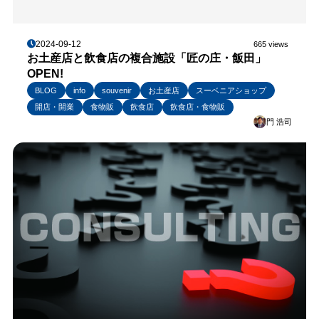
2024-09-12
665 views
お土産店と飲食店の複合施設「匠の庄・飯田」
OPEN!
BLOG
info
souvenir
お土産店
スーベニアショップ
開店・開業
食物販
飲食店
飲食店・食物販
門 浩司