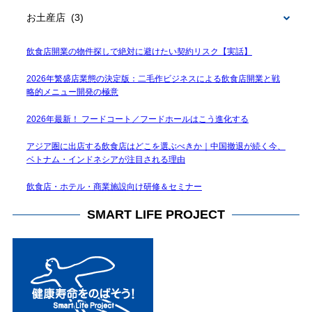
BLOG
飲食店開業の物件探しで絶対に避けたい契約リスク【実話】
2026年繁盛店業態の決定版：二毛作ビジネスによる飲食店開業と戦
略的メニュー開発の極意
2026年最新！ フードコート／フードホールはこう進化する
アジア圏に出店する飲食店はどこを選ぶべきか｜中国撤退が続く今、
ベトナム・インドネシアが注目される理由
飲食店・ホテル・商業施設向け研修＆セミナー
SMART LIFE PROJECT