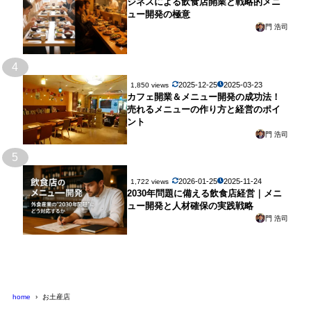
ジネスによる飲食店開業と戦略的メニ
ュー開発の極意
門 浩司
4
2025-12-25
2025-03-23
1,850 views
カフェ開業＆メニュー開発の成功法！
売れるメニューの作り方と経営のポイ
ント
門 浩司
5
2026-01-25
2025-11-24
1,722 views
2030年問題に備える飲食店経営｜メニ
ュー開発と人材確保の実践戦略
門 浩司
home
お土産店