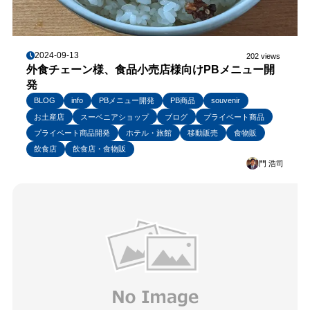
2024-09-13
202 views
外食チェーン様、食品小売店様向けPBメニュー開
発
BLOG
info
PBメニュー開発
PB商品
souvenir
お土産店
スーベニアショップ
ブログ
プライベート商品
プライベート商品開発
ホテル・旅館
移動販売
食物販
飲食店
飲食店・食物販
門 浩司