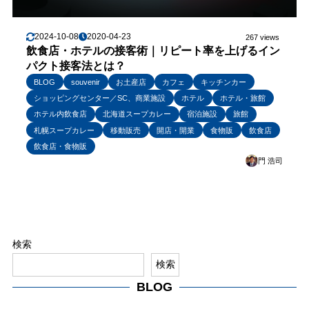
2024-10-08
2020-04-23
267 views
飲食店・ホテルの接客術｜リピート率を上げるイン
パクト接客法とは？
BLOG
souvenir
お土産店
カフェ
キッチンカー
ショッピングセンター／SC、商業施設
ホテル
ホテル・旅館
ホテル内飲食店
北海道スープカレー
宿泊施設
旅館
札幌スープカレー
移動販売
開店・開業
食物販
飲食店
飲食店・食物販
門 浩司
検索
検索
BLOG