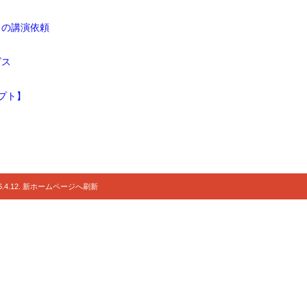
ドの講演依頼
ビス
プト】
.4.12. 新ホームページへ刷新