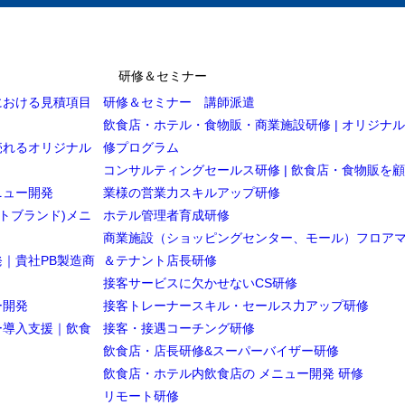
研修＆セミナー
における見積項目
研修＆セミナー 講師派遣
飲食店・ホテル・食物販・商業施設研修 | オリジナ
売れるオリジナル
修プログラム
コンサルティングセールス研修 | 飲食店・食物販を
ニュー開発
業様の営業力スキルアップ研修
トブランド)メニ
ホテル管理者育成研修
商業施設（ショッピングセンター、モール）フロア
｜貴社PB製造商
＆テナント店長研修
接客サービスに欠かせないCS研修
ー開発
接客トレーナースキル・セールス力アップ研修
ー導入支援｜飲食
接客・接遇コーチング研修
飲食店・店長研修&スーパーバイザー研修
飲食店・ホテル内飲食店の メニュー開発 研修
リモート研修