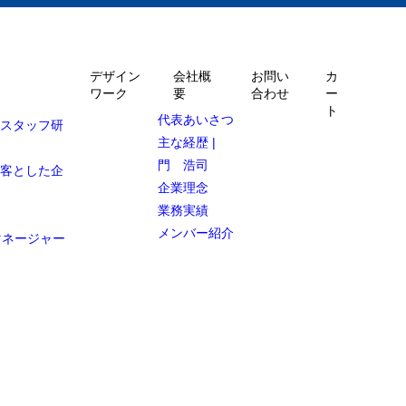
デザイン
会社概
お問い
カ
ワーク
要
合わせ
ー
ト
代表あいさつ
ルスタッフ研
主な経歴 |
門 浩司
顧客とした企
企業理念
業務実績
メンバー紹介
マネージャー