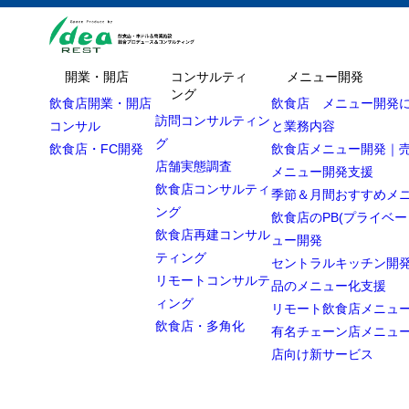
開業・開店
コンサルティ
メニュー開発
ング
飲食店開業・開店
飲食店 メニュー開発
訪問コンサルティン
コンサル
と業務内容
グ
飲食店・FC開発
飲食店メニュー開発｜
店舗実態調査
メニュー開発支援
飲食店コンサルティ
季節＆月間おすすめメ
ング
飲食店のPB(プライベー
飲食店再建コンサル
ュー開発
ティング
セントラルキッチン開発
リモートコンサルテ
品のメニュー化支援
ィング
リモート飲食店メニュ
飲食店・多角化
有名チェーン店メニュ
店向け新サービス