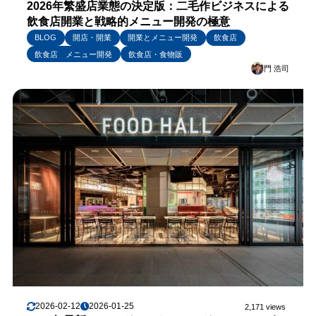
2026年繁盛店業態の決定版：二毛作ビジネスによる
飲食店開業と戦略的メニュー開発の極意
BLOG
開店・開業
開業とメニュー開発
飲食店
飲食店 メニュー開発
飲食店・食物販
門 浩司
2026-02-12
2026-01-25
2,171 views