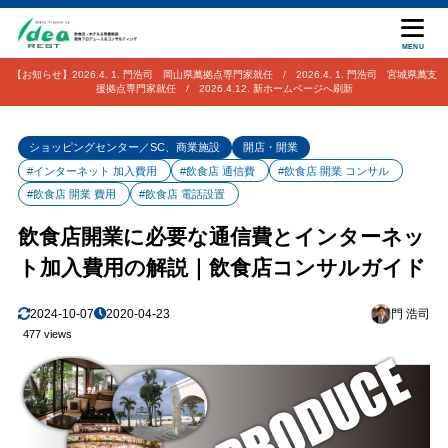
MENU
【お知らせ】2026.4. 1. 門浩司 岡山県萬拠点専門家就任 / 2026.4. 1. 門浩司 宮城県萬支
援拠点専門家就任 / 2026.4.12. 新ホームページへ刷新
ショッピングセンター／SC、商業施設
開店・開業
#インターネット 加入費用
#飲食店 通信費
#飲食店 開業 コンサル
#飲食店 開業 費用
#飲食店 電話設置
飲食店開業に必要な通信費とインターネッ
ト加入費用の解説｜飲食店コンサルガイド
2024-10-07
2020-04-23
門 浩司
477 views