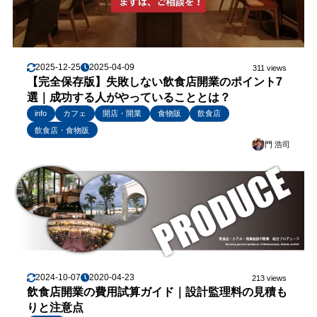
2025-12-25
2025-04-09
311 views
【完全保存版】失敗しない飲食店開業のポイント7
選｜成功する人がやっていることとは？
info
カフェ
開店・開業
食物販
飲食店
飲食店・食物販
門 浩司
2024-10-07
2020-04-23
213 views
飲食店開業の費用試算ガイド｜設計監理料の見積も
りと注意点