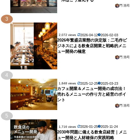
門 浩司
3
2026-04-12
2026-02-03
2,072 views
2026年繁盛店業態の決定版：二毛作ビ
ジネスによる飲食店開業と戦略的メニ
ュー開発の極意
門 浩司
4
2025-12-25
2025-03-23
1,848 views
カフェ開業＆メニュー開発の成功法！
売れるメニューの作り方と経営のポイ
ント
門 浩司
5
2026-01-25
2025-11-24
1,716 views
2030年問題に備える飲食店経営｜メニ
ュー開発と人材確保の実践戦略