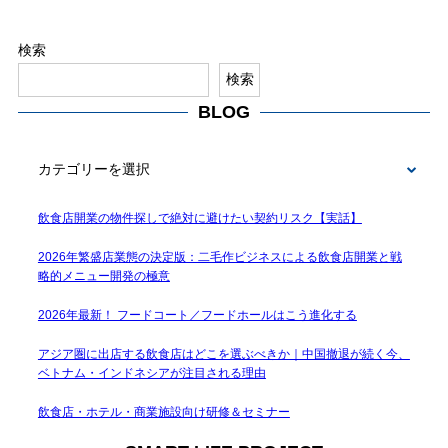
検索
検索
BLOG
BLOG
飲食店開業の物件探しで絶対に避けたい契約リスク【実話】
2026年繁盛店業態の決定版：二毛作ビジネスによる飲食店開業と戦
略的メニュー開発の極意
2026年最新！ フードコート／フードホールはこう進化する
アジア圏に出店する飲食店はどこを選ぶべきか｜中国撤退が続く今、
ベトナム・インドネシアが注目される理由
飲食店・ホテル・商業施設向け研修＆セミナー