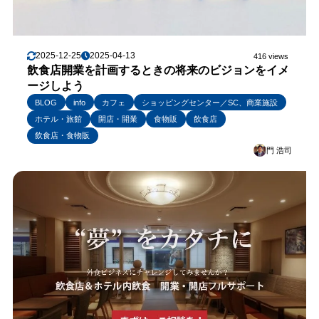
2025-12-25
2025-04-13
416 views
飲食店開業を計画するときの将来のビジョンをイメ
ージしよう
BLOG
info
カフェ
ショッピングセンター／SC、商業施設
ホテル・旅館
開店・開業
食物販
飲食店
飲食店・食物販
門 浩司