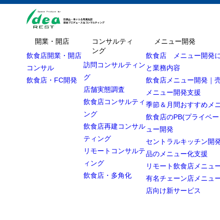
開業・開店
コンサルティ
メニュー開発
ング
飲食店開業・開店
飲食店 メニュー開発
訪問コンサルティン
コンサル
と業務内容
グ
飲食店・FC開発
飲食店メニュー開発｜
店舗実態調査
メニュー開発支援
飲食店コンサルティ
季節＆月間おすすめメ
ング
飲食店のPB(プライベー
飲食店再建コンサル
ュー開発
ティング
セントラルキッチン開発
リモートコンサルテ
品のメニュー化支援
ィング
リモート飲食店メニュ
飲食店・多角化
有名チェーン店メニュ
店向け新サービス