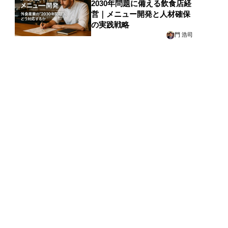
2030年問題に備える飲食店経
営｜メニュー開発と人材確保
の実践戦略
門 浩司