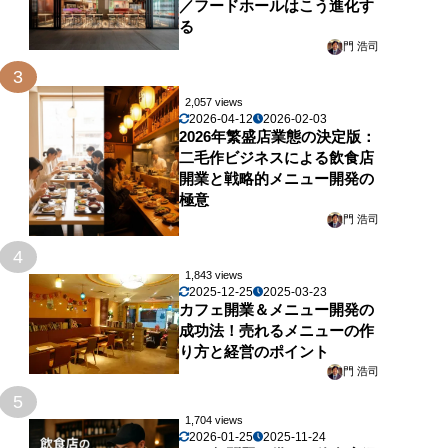
／フードホールはこう進化す
る
門 浩司
3
2,057 views
2026-04-12
2026-02-03
2026年繁盛店業態の決定版：
二毛作ビジネスによる飲食店
開業と戦略的メニュー開発の
極意
門 浩司
4
1,843 views
2025-12-25
2025-03-23
カフェ開業＆メニュー開発の
成功法！売れるメニューの作
り方と経営のポイント
門 浩司
5
1,704 views
2026-01-25
2025-11-24