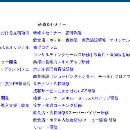
研修＆セミナー
における見積項目
研修＆セミナー 講師派遣
飲食店・ホテル・食物販・商業施設研修 | オリジナ
売れるオリジナル
修プログラム
コンサルティングセールス研修 | 飲食店・食物販を
ニュー開発
業様の営業力スキルアップ研修
トブランド)メニ
ホテル管理者育成研修
商業施設（ショッピングセンター、モール）フロア
｜貴社PB製造商
＆テナント店長研修
接客サービスに欠かせないCS研修
ー開発
接客トレーナースキル・セールス力アップ研修
ー導入支援｜飲食
接客・接遇コーチング研修
飲食店・店長研修&スーパーバイザー研修
飲食店・ホテル内飲食店の メニュー開発 研修
リモート研修