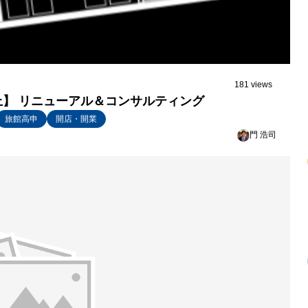
181 views
】 リニューアル＆コンサルティング
旅館高申
開店・開業
門 浩司