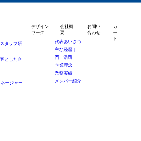
デザイン
会社概
お問い
カ
ワーク
要
合わせ
ー
ト
代表あいさつ
ルスタッフ研
主な経歴 |
門 浩司
顧客とした企
企業理念
業務実績
メンバー紹介
マネージャー