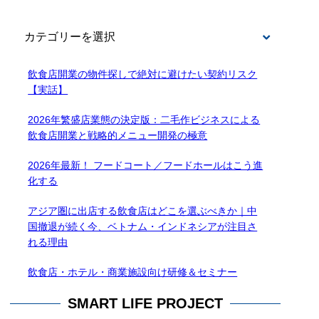
BLOG
飲食店開業の物件探しで絶対に避けたい契約リスク
【実話】
2026年繁盛店業態の決定版：二毛作ビジネスによる
飲食店開業と戦略的メニュー開発の極意
2026年最新！ フードコート／フードホールはこう進
化する
アジア圏に出店する飲食店はどこを選ぶべきか｜中
国撤退が続く今、ベトナム・インドネシアが注目さ
れる理由
飲食店・ホテル・商業施設向け研修＆セミナー
SMART LIFE PROJECT