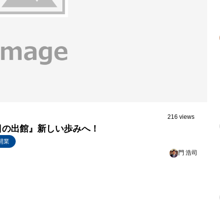
216 views
日の出館』新しい歩みへ！
開業
門 浩司