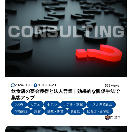
2024-10-08
2020-04-23
583 views
飲食店の宴会獲得と法人営業｜効果的な販促手法で
集客アップ
BLOG
カフェ
ホテル
ホテル・旅館
ホテル内飲食店
宿泊施設
旅館
開店・開業
飲食店
飲食店・食物販
門 浩司