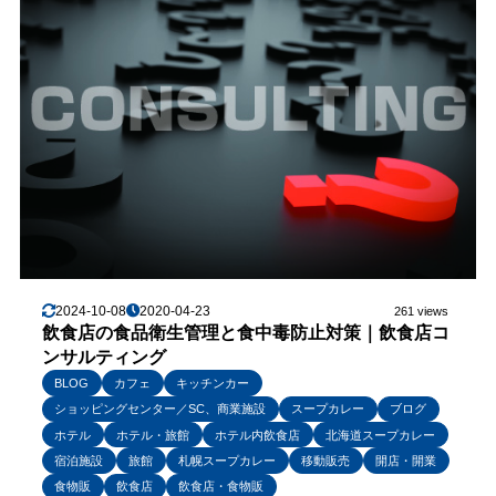
2024-10-08
2020-04-23
261 views
飲食店の食品衛生管理と食中毒防止対策｜飲食店コ
ンサルティング
BLOG
カフェ
キッチンカー
ショッピングセンター／SC、商業施設
スープカレー
ブログ
ホテル
ホテル・旅館
ホテル内飲食店
北海道スープカレー
宿泊施設
旅館
札幌スープカレー
移動販売
開店・開業
食物販
飲食店
飲食店・食物販