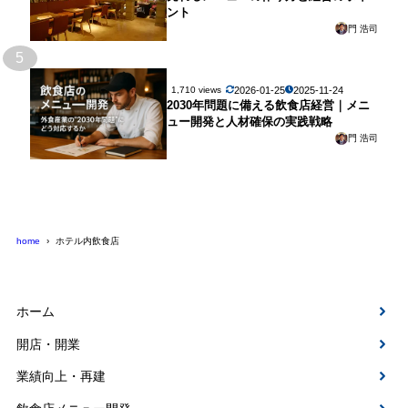
ント
門 浩司
5
2026-01-25
2025-11-24
1,710 views
2030年問題に備える飲食店経営｜メニ
ュー開発と人材確保の実践戦略
門 浩司
home
ホテル内飲食店
ホーム
開店・開業
業績向上・再建