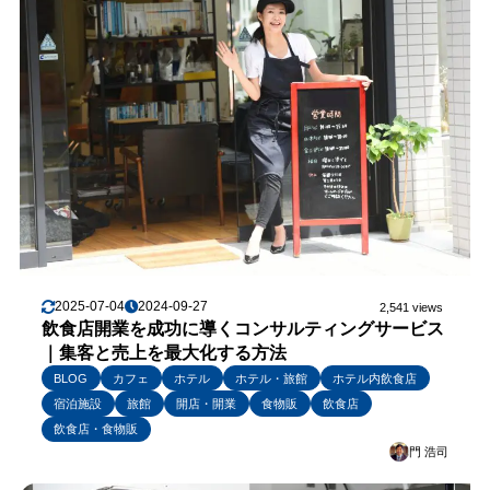
2025-07-04
2024-09-27
2,541 views
飲食店開業を成功に導くコンサルティングサービス
｜集客と売上を最大化する方法
BLOG
カフェ
ホテル
ホテル・旅館
ホテル内飲食店
宿泊施設
旅館
開店・開業
食物販
飲食店
飲食店・食物販
門 浩司