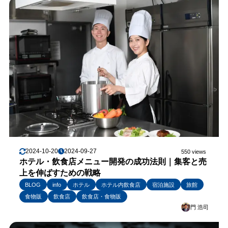
2024-10-20
2024-09-27
550 views
ホテル・飲食店メニュー開発の成功法則｜集客と売
上を伸ばすための戦略
BLOG
info
ホテル
ホテル内飲食店
宿泊施設
旅館
食物販
飲食店
飲食店・食物販
門 浩司