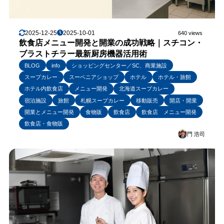
2025-12-25
2025-10-01
640 views
飲食店メニュー開発と開業の成功戦略｜スチコン・
ブラストチラー最新厨房機器活用術
BLOG
info
ショッピングセンター／SC、商業施設
スープカレー
スーベニアショップ
ホテル
ホテル・旅館
ホテル内飲食店
メニュー開発
北海道スープカレー
宿泊施設
旅館
札幌スープカレー
移動販売
開店・開業
開業とメニュー開発
食物販
飲食店
飲食店 メニュー開発
飲食店・食物販
門 浩司