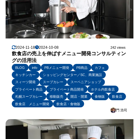
2024-11-18
2024-10-08
242 views
飲食店の売上を伸ばすメニュー開発コンサルティン
グの活用法
BLOG
info
PBメニュー開発
PB商品
カフェ
キッチンカー
ショッピングセンター／SC、商業施設
スィーツ開発
スープカレー
スーベニアショップ
プライベート商品
プライベート商品開発
ホテル内飲食店
札幌スープカレー
移動販売
開店・開業
食物販
飲食店
飲食店 メニュー開発
飲食店・食物販
門 浩司