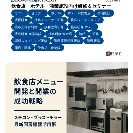
2026-04-12
2025-12-21
881 views
飲食店・ホテル・商業施設向け研修＆セミナー
カフェ
セミナー
ホテル
ホテル内飲食店
宿泊施設
店長研修
接客トレーナー研修
接客ワークショップ
接客指導者研修
接客教育研修
接客研修 ホテル
接客研修 商業施設
接客研修 飲食店
旅館
研修
調理スタイリング研修
調理原価管理研修
調理研修
開店・開業
飲食店・食物販
門 浩司