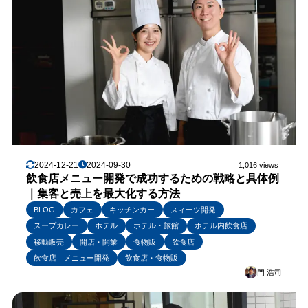
2024-12-21
2024-09-30
1,016 views
飲食店メニュー開発で成功するための戦略と具体例
｜集客と売上を最大化する方法
BLOG
カフェ
キッチンカー
スィーツ開発
スープカレー
ホテル
ホテル・旅館
ホテル内飲食店
移動販売
開店・開業
食物販
飲食店
飲食店 メニュー開発
飲食店・食物販
門 浩司