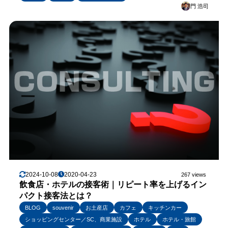
門 浩司
2024-10-08
2020-04-23
267 views
飲食店・ホテルの接客術｜リピート率を上げるイン
パクト接客法とは？
BLOG
souvenir
お土産店
カフェ
キッチンカー
ショッピングセンター／SC、商業施設
ホテル
ホテル・旅館