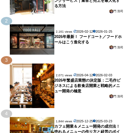
ングサービス｜集客と売上を最大化す
る方法
門 浩司
2
2026-02-12
2026-01-25
2,161 views
2026年最新！ フードコート／フードホ
ールはこう進化する
門 浩司
3
2026-04-12
2026-02-03
2,071 views
2026年繁盛店業態の決定版：二毛作ビ
ジネスによる飲食店開業と戦略的メニ
ュー開発の極意
門 浩司
4
2025-12-25
2025-03-23
1,844 views
カフェ開業＆メニュー開発の成功法！
売れるメニューの作り方と経営のポイ