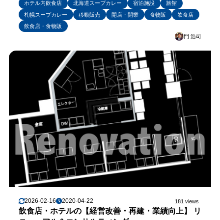
ホテル内飲食店
北海道スープカレー
宿泊施設
旅館
札幌スープカレー
移動販売
開店・開業
食物販
飲食店
飲食店・食物販
門 浩司
2026-02-16
2020-04-22
181 views
飲食店・ホテルの【経営改善・再建・業績向上】 リ