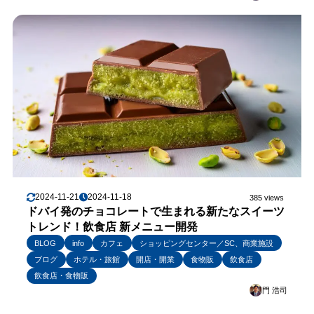
2024-11-21
2024-11-18
385 views
ドバイ発のチョコレートで生まれる新たなスイーツ
トレンド！飲食店 新メニュー開発
BLOG
info
カフェ
ショッピングセンター／SC、商業施設
ブログ
ホテル・旅館
開店・開業
食物販
飲食店
飲食店・食物販
門 浩司