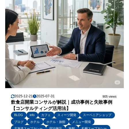
2025-12-21
2025-07-31
905 views
飲食店開業コンサルが解説｜成功事例と失敗事例
【コンサルティング活用法】
BLOG
info
カフェ
スィーツ開発
スーベニアショップ
ブログ
ホテル
ホテル・旅館
メニュー開発
北海道スープカレー
宿泊施設
旅館
札幌スープカレー