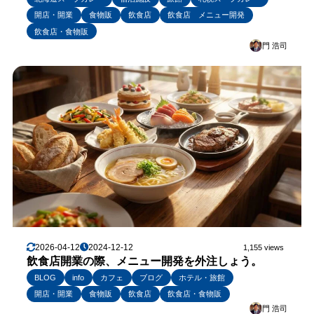
開店・開業
食物販
飲食店
飲食店 メニュー開発
飲食店・食物販
門 浩司
2026-04-12
2024-12-12
1,155 views
飲食店開業の際、メニュー開発を外注しょう。
BLOG
info
カフェ
ブログ
ホテル・旅館
開店・開業
食物販
飲食店
飲食店・食物販
門 浩司