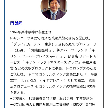
門 浩司
1964年兵庫県神戸市生まれ
㈱サンコトブキにて 様々な業種業態の店長を歴任後、
「プライムガーデン （東京）」店長を経て プロデューサ
ーに転身。「 湘南国際村 」、 神戸ハーバーランド 「キ
リン ・ ハーバープレイス quiqui 」、 飲食店 サポート サ
ービス 「 キリン ドラフトマスターズ クラブ」 事務局運
営 などの大型プロジェクトに参画。 ㈱コロンブスのたま
ご入社後、 ９年間 コンサルティング業務にあたり、 平成
22年、 Idea REST（ イデアレスト ）として独立。 飲食
店プロデュース ＆ コンサルティングの指導実績は700件
を超える。
●学校法人 服部栄養専門学校 服部学園 非常勤講師
●公益財団法人石川県産業創出支援機構（ISICO）専門家