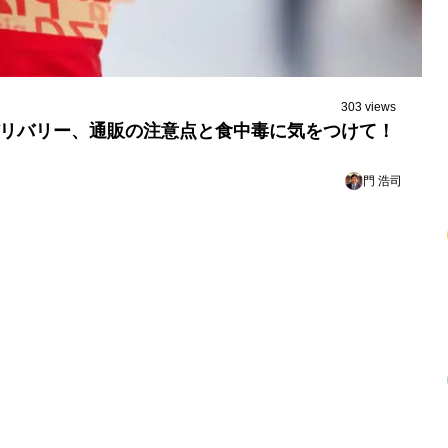
303 views
トやデリバリー、通販の注意点と食中毒に気をつけて！
門 浩司