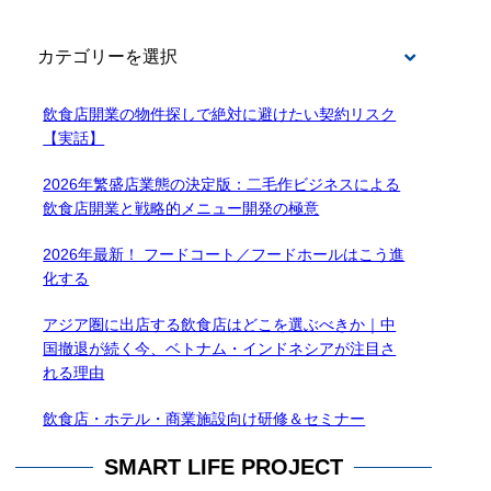
BLOG
飲食店開業の物件探しで絶対に避けたい契約リスク
【実話】
2026年繁盛店業態の決定版：二毛作ビジネスによる
飲食店開業と戦略的メニュー開発の極意
2026年最新！ フードコート／フードホールはこう進
化する
アジア圏に出店する飲食店はどこを選ぶべきか｜中
国撤退が続く今、ベトナム・インドネシアが注目さ
れる理由
飲食店・ホテル・商業施設向け研修＆セミナー
SMART LIFE PROJECT