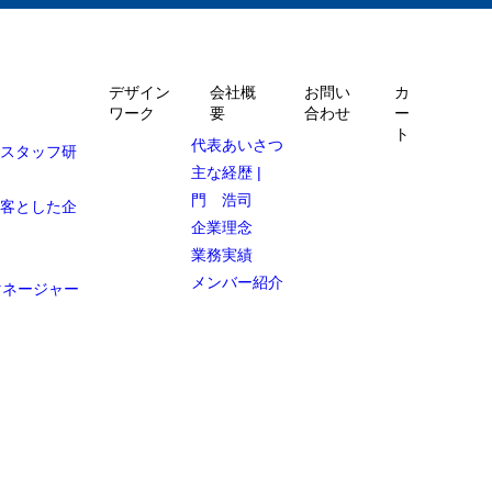
デザイン
会社概
お問い
カ
ワーク
要
合わせ
ー
ト
代表あいさつ
ルスタッフ研
主な経歴 |
門 浩司
顧客とした企
企業理念
業務実績
メンバー紹介
マネージャー