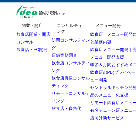
開業・開店
コンサルティ
メニュー開発
ング
飲食店開業・開店
飲食店 メニュー開発
訪問コンサルティン
コンサル
と業務内容
グ
飲食店・FC開発
飲食店メニュー開発｜
店舗実態調査
メニュー開発支援
飲食店コンサルティ
季節＆月間おすすめメ
ング
飲食店のPB(プライベー
飲食店再建コンサル
ュー開発
ティング
セントラルキッチン開発
リモートコンサルテ
品のメニュー化支援
ィング
リモート飲食店メニュ
飲食店・多角化
有名チェーン店メニュ
店向け新サービス