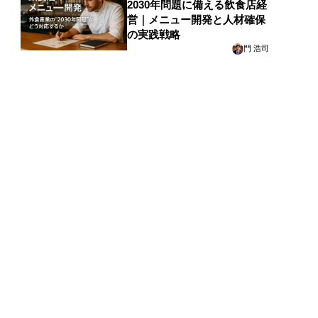
2030年問題に備える飲食店経
営｜メニュー開発と人材確保
の実践戦略
門 浩司