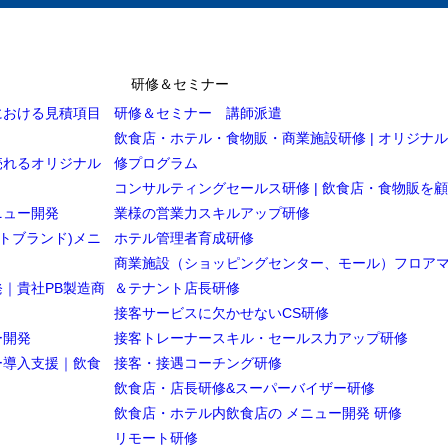
研修＆セミナー
における見積項目
研修＆セミナー 講師派遣
飲食店・ホテル・食物販・商業施設研修 | オリジナ
売れるオリジナル
修プログラム
コンサルティングセールス研修 | 飲食店・食物販を
ニュー開発
業様の営業力スキルアップ研修
トブランド)メニ
ホテル管理者育成研修
商業施設（ショッピングセンター、モール）フロア
｜貴社PB製造商
＆テナント店長研修
接客サービスに欠かせないCS研修
ー開発
接客トレーナースキル・セールス力アップ研修
ー導入支援｜飲食
接客・接遇コーチング研修
飲食店・店長研修&スーパーバイザー研修
飲食店・ホテル内飲食店の メニュー開発 研修
リモート研修