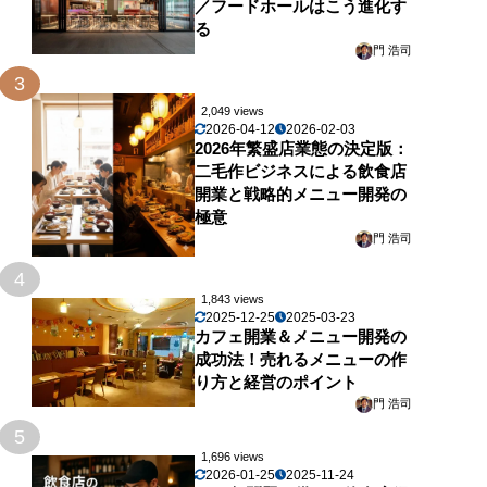
／フードホールはこう進化す
る
門 浩司
3
2,049 views
2026-04-12
2026-02-03
2026年繁盛店業態の決定版：
二毛作ビジネスによる飲食店
開業と戦略的メニュー開発の
極意
門 浩司
4
1,843 views
2025-12-25
2025-03-23
カフェ開業＆メニュー開発の
成功法！売れるメニューの作
り方と経営のポイント
門 浩司
5
1,696 views
2026-01-25
2025-11-24