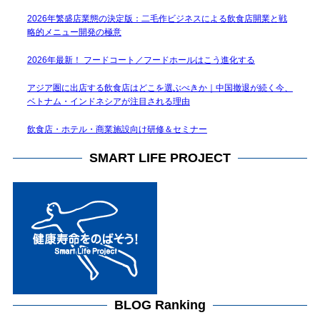
2026年繁盛店業態の決定版：二毛作ビジネスによる飲食店開業と戦
略的メニュー開発の極意
2026年最新！ フードコート／フードホールはこう進化する
アジア圏に出店する飲食店はどこを選ぶべきか｜中国撤退が続く今、
ベトナム・インドネシアが注目される理由
飲食店・ホテル・商業施設向け研修＆セミナー
SMART LIFE PROJECT
BLOG Ranking