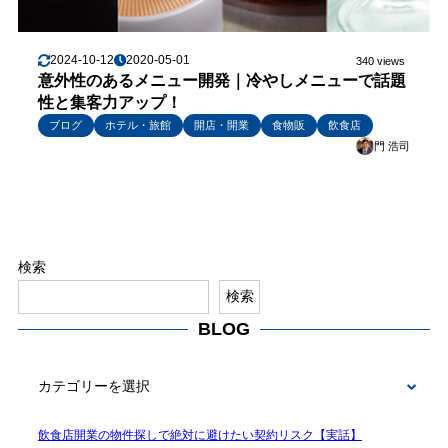
2024-10-12
2020-05-01
340 views
意外性のあるメニュー開発｜冷やしメニューで話題
性と集客力アップ！
ブログ
ホテル・旅館
開店・開業
食物販
飲食店
門 浩司
検索
検索
BLOG
BLOG
飲食店開業の物件探しで絶対に避けたい契約リスク【実話】