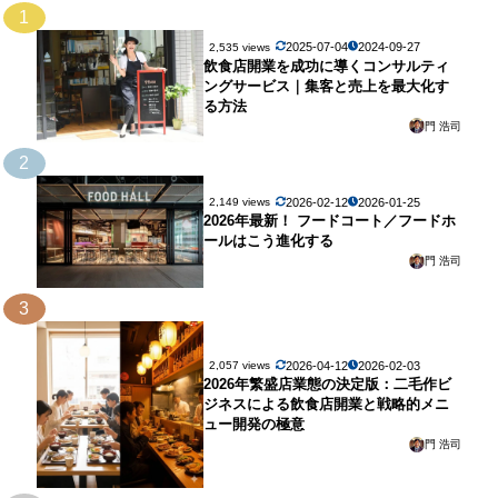
1
2025-07-04
2024-09-27
2,535 views
飲食店開業を成功に導くコンサルティ
ングサービス｜集客と売上を最大化す
る方法
門 浩司
2
2026-02-12
2026-01-25
2,149 views
2026年最新！ フードコート／フードホ
ールはこう進化する
門 浩司
3
2026-04-12
2026-02-03
2,057 views
2026年繁盛店業態の決定版：二毛作ビ
ジネスによる飲食店開業と戦略的メニ
ュー開発の極意
門 浩司