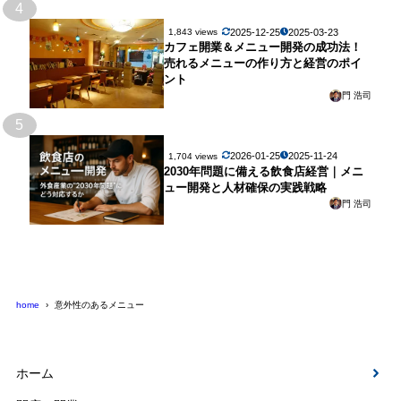
4
2025-12-25
2025-03-23
1,843 views
カフェ開業＆メニュー開発の成功法！
売れるメニューの作り方と経営のポイ
ント
門 浩司
5
2026-01-25
2025-11-24
1,704 views
2030年問題に備える飲食店経営｜メニ
ュー開発と人材確保の実践戦略
門 浩司
home
意外性のあるメニュー
ホーム