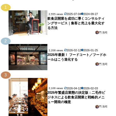
1
2025-07-04
2024-09-27
2,555 views
飲食店開業を成功に導くコンサルティ
ングサービス｜集客と売上を最大化す
る方法
門 浩司
2
2026-02-12
2026-01-25
2,208 views
2026年最新！ フードコート／フードホ
ールはこう進化する
門 浩司
3
2026-04-12
2026-02-03
2,106 views
2026年繁盛店業態の決定版：二毛作ビ
ジネスによる飲食店開業と戦略的メニ
ュー開発の極意
門 浩司