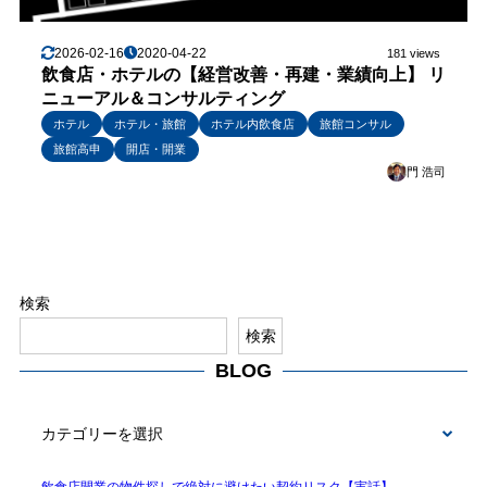
2026-02-16
2020-04-22
181 views
飲食店・ホテルの【経営改善・再建・業績向上】 リ
ニューアル＆コンサルティング
ホテル
ホテル・旅館
ホテル内飲食店
旅館コンサル
旅館高申
開店・開業
門 浩司
検索
検索
BLOG
BLOG
飲食店開業の物件探しで絶対に避けたい契約リスク【実話】