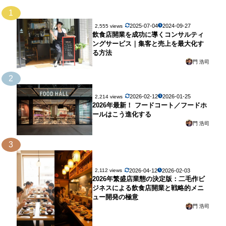
1
2025-07-04
2024-09-27
2,555 views
飲食店開業を成功に導くコンサルティ
ングサービス｜集客と売上を最大化す
る方法
門 浩司
2
2026-02-12
2026-01-25
2,214 views
2026年最新！ フードコート／フードホ
ールはこう進化する
門 浩司
3
2026-04-12
2026-02-03
2,112 views
2026年繁盛店業態の決定版：二毛作ビ
ジネスによる飲食店開業と戦略的メニ
ュー開発の極意
門 浩司