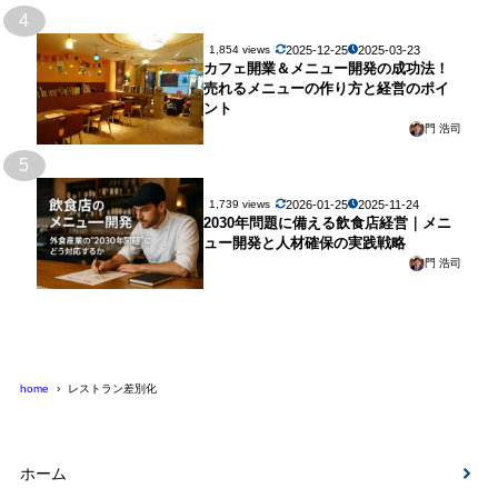
4
2025-12-25
2025-03-23
1,854 views
カフェ開業＆メニュー開発の成功法！
売れるメニューの作り方と経営のポイ
ント
門 浩司
5
2026-01-25
2025-11-24
1,739 views
2030年問題に備える飲食店経営｜メニ
ュー開発と人材確保の実践戦略
門 浩司
home
レストラン差別化
ホーム