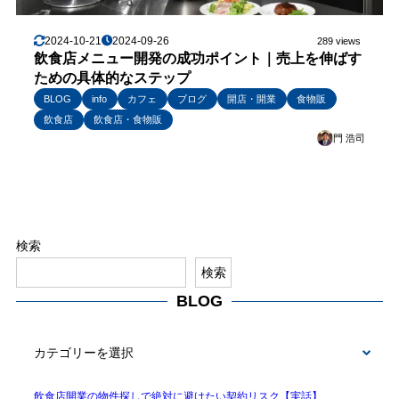
2024-10-21
2024-09-26
289 views
飲食店メニュー開発の成功ポイント｜売上を伸ばす
ための具体的なステップ
BLOG
info
カフェ
ブログ
開店・開業
食物販
飲食店
飲食店・食物販
門 浩司
検索
検索
BLOG
BLOG
飲食店開業の物件探しで絶対に避けたい契約リスク【実話】