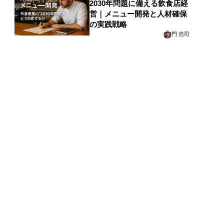
2030年問題に備える飲食店経
営｜メニュー開発と人材確保
の実践戦略
門 浩司