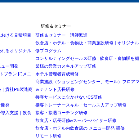
研修＆セミナー
における見積項目
研修＆セミナー 講師派遣
飲食店・ホテル・食物販・商業施設研修 | オリジナ
売れるオリジナル
修プログラム
コンサルティングセールス研修 | 飲食店・食物販を
ニュー開発
業様の営業力スキルアップ研修
トブランド)メニ
ホテル管理者育成研修
商業施設（ショッピングセンター、モール）フロア
｜貴社PB製造商
＆テナント店長研修
接客サービスに欠かせないCS研修
ー開発
接客トレーナースキル・セールス力アップ研修
ー導入支援｜飲食
接客・接遇コーチング研修
飲食店・店長研修&スーパーバイザー研修
飲食店・ホテル内飲食店の メニュー開発 研修
リモート研修