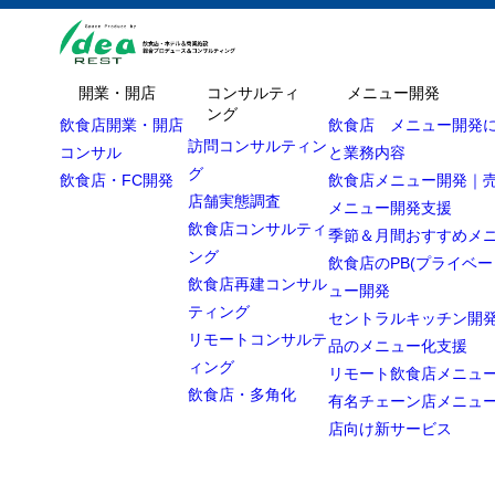
開業・開店
コンサルティ
メニュー開発
ング
飲食店開業・開店
飲食店 メニュー開発
訪問コンサルティン
コンサル
と業務内容
グ
飲食店・FC開発
飲食店メニュー開発｜
店舗実態調査
メニュー開発支援
飲食店コンサルティ
季節＆月間おすすめメ
ング
飲食店のPB(プライベー
飲食店再建コンサル
ュー開発
ティング
セントラルキッチン開発
リモートコンサルテ
品のメニュー化支援
ィング
リモート飲食店メニュ
飲食店・多角化
有名チェーン店メニュ
店向け新サービス