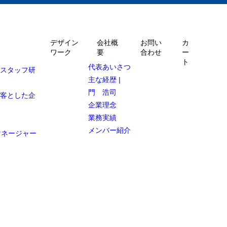
デザイン
会社概
お問い
カ
ワーク
要
合わせ
ー
ト
代表あいさつ
ルスタッフ研
主な経歴 |
門 浩司
顧客とした企
企業理念
業務実績
メンバー紹介
マネージャー