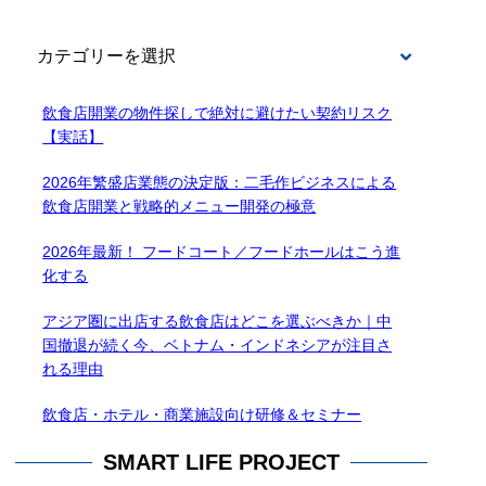
BLOG
飲食店開業の物件探しで絶対に避けたい契約リスク
【実話】
2026年繁盛店業態の決定版：二毛作ビジネスによる
飲食店開業と戦略的メニュー開発の極意
2026年最新！ フードコート／フードホールはこう進
化する
アジア圏に出店する飲食店はどこを選ぶべきか｜中
国撤退が続く今、ベトナム・インドネシアが注目さ
れる理由
飲食店・ホテル・商業施設向け研修＆セミナー
SMART LIFE PROJECT