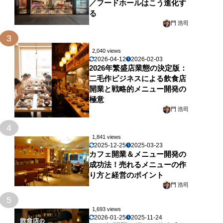
／フードホールはこう進化す
る
門 浩司
3
2,040 views
2026-04-12
2026-02-03
2026年繁盛店業態の決定版：
二毛作ビジネスによる飲食店
開業と戦略的メニュー開発の
極意
門 浩司
4
1,841 views
2025-12-25
2025-03-23
カフェ開業＆メニュー開発の
成功法！売れるメニューの作
り方と経営のポイント
門 浩司
5
1,693 views
2026-01-25
2025-11-24