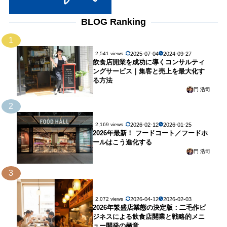
BLOG Ranking
1
2025-07-04
2024-09-27
2,541 views
飲食店開業を成功に導くコンサルティ
ングサービス｜集客と売上を最大化す
る方法
門 浩司
2
2026-02-12
2026-01-25
2,169 views
2026年最新！ フードコート／フードホ
ールはこう進化する
門 浩司
3
2026-04-12
2026-02-03
2,072 views
2026年繁盛店業態の決定版：二毛作ビ
ジネスによる飲食店開業と戦略的メニ
ュー開発の極意