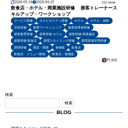
2026-02-16
2020-04-22
212 views
飲食店・ホテル・商業施設研修 接客トレーナース
キルアップ・ワークショップ
サービス研修
ホスピタリティ研修
ホテル
ホテル・旅館
店長研修
接客ワークショップ
接客指導者研修
接客教育研修
接客研修 ホテル
接客研修 商業施設
接客研修 飲食店
調理スタイリング研修
調理原価管理研修
調理研修
開店・開業
食物販
飲食店
飲食店 メニュー開発
飲食店・食物販
門 浩司
検索
検索
BLOG