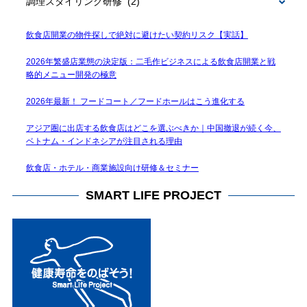
BLOG
飲食店開業の物件探しで絶対に避けたい契約リスク【実話】
2026年繁盛店業態の決定版：二毛作ビジネスによる飲食店開業と戦
略的メニュー開発の極意
2026年最新！ フードコート／フードホールはこう進化する
アジア圏に出店する飲食店はどこを選ぶべきか｜中国撤退が続く今、
ベトナム・インドネシアが注目される理由
飲食店・ホテル・商業施設向け研修＆セミナー
SMART LIFE PROJECT