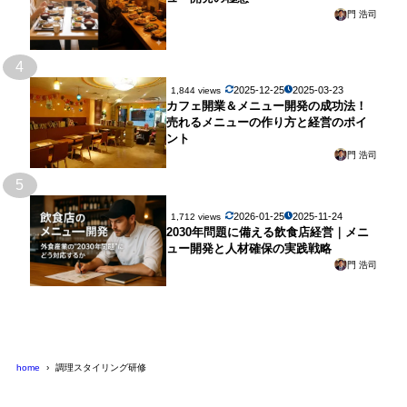
門 浩司
4
2025-12-25
2025-03-23
1,844 views
カフェ開業＆メニュー開発の成功法！
売れるメニューの作り方と経営のポイ
ント
門 浩司
5
2026-01-25
2025-11-24
1,712 views
2030年問題に備える飲食店経営｜メニ
ュー開発と人材確保の実践戦略
門 浩司
home
調理スタイリング研修