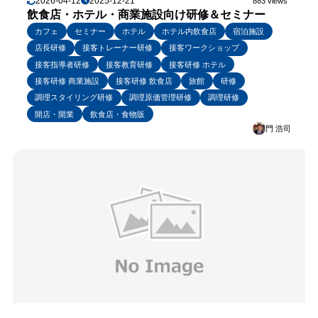
2026-04-12
2025-12-21
883 views
飲食店・ホテル・商業施設向け研修＆セミナー
カフェ
セミナー
ホテル
ホテル内飲食店
宿泊施設
店長研修
接客トレーナー研修
接客ワークショップ
接客指導者研修
接客教育研修
接客研修 ホテル
接客研修 商業施設
接客研修 飲食店
旅館
研修
調理スタイリング研修
調理原価管理研修
調理研修
開店・開業
飲食店・食物販
門 浩司