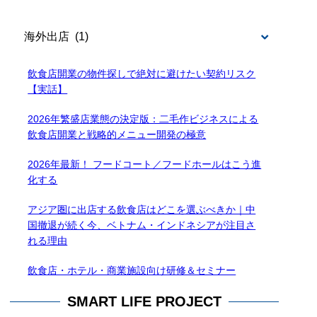
BLOG
飲食店開業の物件探しで絶対に避けたい契約リスク
【実話】
2026年繁盛店業態の決定版：二毛作ビジネスによる
飲食店開業と戦略的メニュー開発の極意
2026年最新！ フードコート／フードホールはこう進
化する
アジア圏に出店する飲食店はどこを選ぶべきか｜中
国撤退が続く今、ベトナム・インドネシアが注目さ
れる理由
飲食店・ホテル・商業施設向け研修＆セミナー
SMART LIFE PROJECT