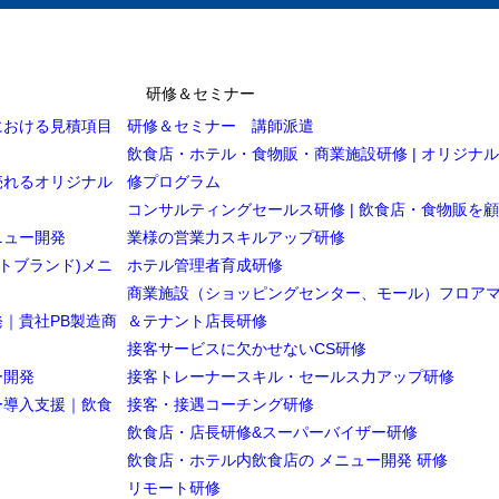
研修＆セミナー
における見積項目
研修＆セミナー 講師派遣
飲食店・ホテル・食物販・商業施設研修 | オリジナ
売れるオリジナル
修プログラム
コンサルティングセールス研修 | 飲食店・食物販を
ニュー開発
業様の営業力スキルアップ研修
トブランド)メニ
ホテル管理者育成研修
商業施設（ショッピングセンター、モール）フロア
｜貴社PB製造商
＆テナント店長研修
接客サービスに欠かせないCS研修
ー開発
接客トレーナースキル・セールス力アップ研修
ー導入支援｜飲食
接客・接遇コーチング研修
飲食店・店長研修&スーパーバイザー研修
飲食店・ホテル内飲食店の メニュー開発 研修
リモート研修