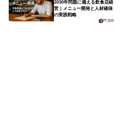
2030年問題に備える飲食店経
営｜メニュー開発と人材確保
の実践戦略
門 浩司