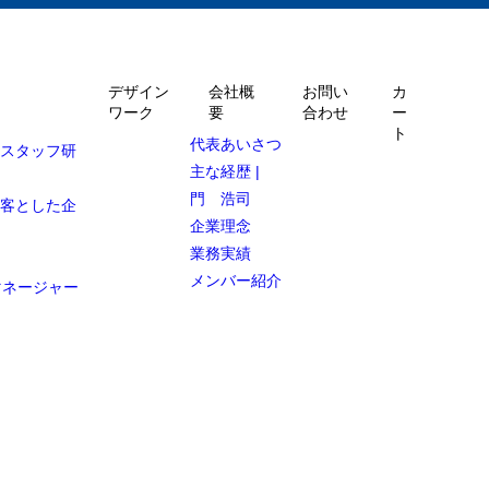
デザイン
会社概
お問い
カ
ワーク
要
合わせ
ー
ト
代表あいさつ
ルスタッフ研
主な経歴 |
門 浩司
顧客とした企
企業理念
業務実績
メンバー紹介
マネージャー