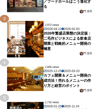
／フードホールはこう進化す
る
門 浩司
3
2,072 views
2026-04-12
2026-02-03
2026年繁盛店業態の決定版：
二毛作ビジネスによる飲食店
開業と戦略的メニュー開発の
極意
門 浩司
4
1,846 views
2025-12-25
2025-03-23
カフェ開業＆メニュー開発の
成功法！売れるメニューの作
り方と経営のポイント
門 浩司
5
1,716 views
2026-01-25
2025-11-24