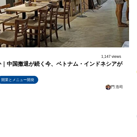
1,147 views
か｜中国撤退が続く今、ベトナム・インドネシアが
開業とメニュー開発
門 浩司