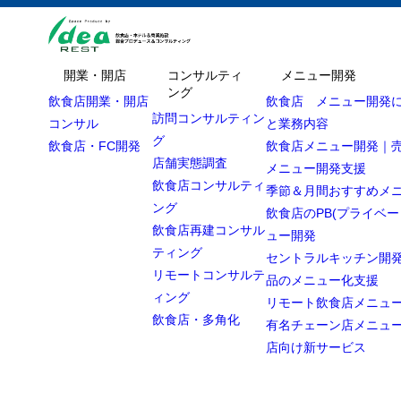
開業・開店
コンサルティ
メニュー開発
ング
飲食店開業・開店
飲食店 メニュー開発
訪問コンサルティン
コンサル
と業務内容
グ
飲食店・FC開発
飲食店メニュー開発｜
店舗実態調査
メニュー開発支援
飲食店コンサルティ
季節＆月間おすすめメ
ング
飲食店のPB(プライベー
飲食店再建コンサル
ュー開発
ティング
セントラルキッチン開発
リモートコンサルテ
品のメニュー化支援
ィング
リモート飲食店メニュ
飲食店・多角化
有名チェーン店メニュ
店向け新サービス