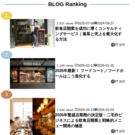
BLOG Ranking
1
2025-07-04
2024-09-27
2,531 views
飲食店開業を成功に導くコンサルティ
ングサービス｜集客と売上を最大化す
る方法
門 浩司
2
2026-02-12
2026-01-25
2,106 views
2026年最新！ フードコート／フードホ
ールはこう進化する
門 浩司
3
2026-04-12
2026-02-03
2,040 views
2026年繁盛店業態の決定版：二毛作ビ
ジネスによる飲食店開業と戦略的メニ
ュー開発の極意
門 浩司