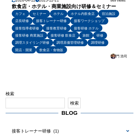
2026-04-12
2025-12-21
869 views
飲食店・ホテル・商業施設向け研修＆セミナー
カフェ
セミナー
ホテル
ホテル内飲食店
宿泊施設
店長研修
接客トレーナー研修
接客ワークショップ
接客指導者研修
接客教育研修
接客研修 ホテル
接客研修 商業施設
接客研修 飲食店
旅館
研修
調理スタイリング研修
調理原価管理研修
調理研修
開店・開業
飲食店・食物販
門 浩司
検索
検索
BLOG
BLOG