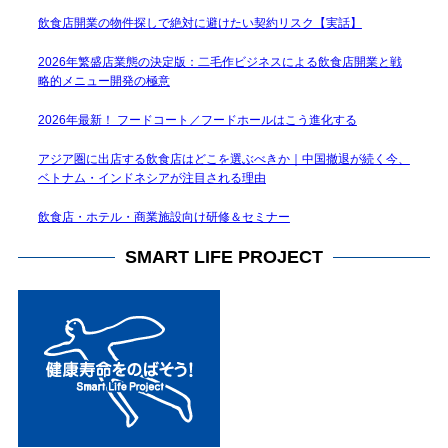
飲食店開業の物件探しで絶対に避けたい契約リスク【実話】
2026年繁盛店業態の決定版：二毛作ビジネスによる飲食店開業と戦
略的メニュー開発の極意
2026年最新！ フードコート／フードホールはこう進化する
アジア圏に出店する飲食店はどこを選ぶべきか｜中国撤退が続く今、
ベトナム・インドネシアが注目される理由
飲食店・ホテル・商業施設向け研修＆セミナー
SMART LIFE PROJECT