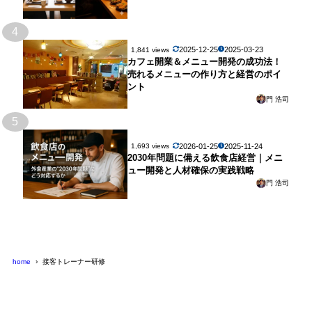
4
2025-12-25
2025-03-23
1,841 views
カフェ開業＆メニュー開発の成功法！
売れるメニューの作り方と経営のポイ
ント
門 浩司
5
2026-01-25
2025-11-24
1,693 views
2030年問題に備える飲食店経営｜メニ
ュー開発と人材確保の実践戦略
門 浩司
home
接客トレーナー研修